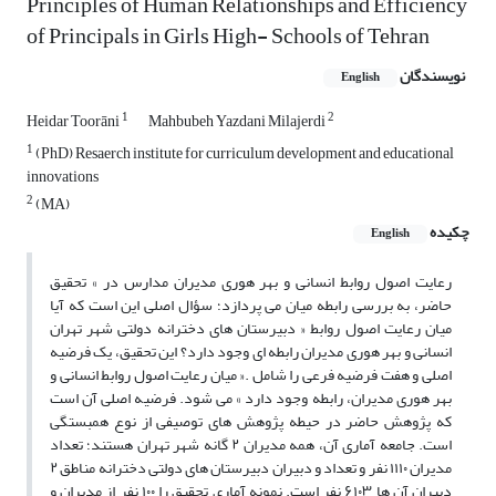
Principles of Human Relationships and Efficiency
of Principals in Girls High- Schools of Tehran
نویسندگان
English
1
2
Heidar Toorāni
Mahbubeh Yazdani Milajerdi
1
(PhD) Resaerch institute for curriculum development and educational
innovations
2
(MA)
چکیده
English
رعایت اصول روابط انسانی و بهر هوری مدیران مدارس در » تحقیق
حاضر، به بررسی رابطه میان می پردازد؛ سؤال اصلی این است که آیا
میان رعایت اصول روابط « دبیرستان های دخترانه دولتی شهر تهران
انسانی و بهر هوری مدیران رابطه ای وجود دارد؟ این تحقیق، یک فرضیه
اصلی و هفت فرضیه فرعی را شامل .« میان رعایت اصول روابط انسانی و
بهر هوری مدیران، رابطه وجود دارد » می شود. فرضیه اصلی آن است
که پژوهش حاضر در حیطه پژوهش های توصیفی از نوع همبستگی
است. جامعه آماری آن، همه مدیران ۲ گانه شهر تهران هستند؛ تعداد
مدیران ۱۱۱۰ نفر و تعداد و دبیران دبیرستان های دولتی دخترانه مناطق ۲
دبیران آن ها ۶۱۰۳ نفر است. نمونه آماری تحقیق را ۱۰۰ نفر از مدیران و