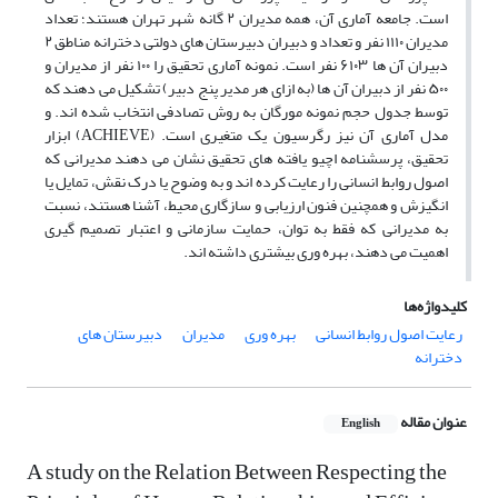
است. جامعه آماری آن، همه مدیران ۲ گانه شهر تهران هستند؛ تعداد
مدیران ۱۱۱۰ نفر و تعداد و دبیران دبیرستان های دولتی دخترانه مناطق ۲
دبیران آن ها ۶۱۰۳ نفر است. نمونه آماری تحقیق را ۱۰۰ نفر از مدیران و
۵۰۰ نفر از دبیران آن ها (به ازای هر مدیر پنج دبیر) تشکیل می دهند که
توسط جدول حجم نمونه مورگان به روش تصادفی انتخاب شده اند. و
مدل آماری آن نیز رگرسیون یک متغیری است. (ACHIEVE) ابزار
تحقیق، پرسشنامه اچیو یافته های تحقیق نشان می دهند مدیرانی که
اصول روابط انسانی را رعایت کرده اند و به وضوح یا درک نقش، تمایل یا
انگیزش و همچنین فنون ارزیابی و سازگاری محیط، آشنا هستند، نسبت
به مدیرانی که فقط به توان، حمایت سازمانی و اعتبار تصمیم گیری
اهمیت می دهند، بهره وری بیشتری داشته اند.
کلیدواژه‌ها
رعایت اصول روابط انسانی
بهره وری
مدیران
دبیرستان های
دخترانه
عنوان مقاله
English
A study on the Relation Between Respecting the