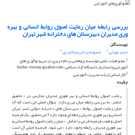
بررسی رابطه میان رعایت اصول روابط انسانی و بهره
وری مدیران دبیرستان های دخترانه شهر تهران
نویسندگان
2
1
حیدر تورانی
محبوبه یزدانی میلاجردی
1
عضو هیئت علمی مؤسسه پژوهشی برنام ه ریزی درسی و نوآور ی های
آموزشی و استادیار دانشگاه آزاد اسلامی؛ heidar-toorani @yahoo com
2
کارشناس ارشد مدیریت آموزشی
چکیده
رعایت اصول روابط انسانی و بهر هوری مدیران مدارس در » تحقیق
حاضر، به بررسی رابطه میان می پردازد؛ سؤال اصلی این است که آیا
میان رعایت اصول روابط « دبیرستان های دخترانه دولتی شهر تهران
انسانی و بهر هوری مدیران رابطه ای وجود دارد؟ این تحقیق، یک فرضیه
اصلی و هفت فرضیه فرعی را شامل .« میان رعایت اصول روابط انسانی و
بهر هوری مدیران، رابطه وجود دارد » می شود. فرضیه اصلی آن است
که پژوهش حاضر در حیطه پژوهش های توصیفی از نوع همبستگی