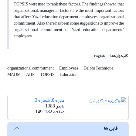
TOPSIS were used to rank these factors. The findings showed that
organizational/managerial factors are the most important factors
that affect Yazd education department employees’ organizational
commitment. Also, there has been some suggestions to improve the
organizational commitment of Yazd education departments′
employees.
کلیدواژه‌ها
English
organizational commitment
Employees
Delphi Technique
MADM
AHP
TOPSIS
Education
دوره 8، شماره 3
پاییز 1388
صفحه
149-182
فایل ها