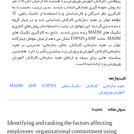
پژوهش، کارکنان آموزش وپرورش یزد هستند که از میان آنان 116 نفر
به روش نمونه گیری تصادفی انتخاب شدند. بدین ترتیب، نخست با به
کارگیری نظر خبرگان و کارشناسان و با استفاده از تکنیک دلفی، 35
مؤلفه مؤثر بر تعهد سازمانی کارکنان شناسایی شد و در چهار گروه
دسته بندی گردید. این عوامل در نهایت با استفاده از روش های آماری و
تکنیک های MADM رتبه بندی شدند. نتایج به کارگیری تکنیک های
MADM ، مانند AHP و TOPSIS نشان می دهد از میان عوامل چهارگانه
مؤثر بر تعهد سازمانی کارکنان، عامل سازمانی/ مدیریتی بر تعهد
سازمانی کارکنان آموزش و پرورش یزد بیشترین تأثیر را دارد. هم چنین
پیشنهاد هایی برای بهبود و ارتقای تعهد سازمانی کارکنان آموزش
وپرورش یزد ارائه شده است.
کلیدواژه‌ها
تعهد سازمانی
کارکنان
تکنیک دلفی
TOPSIS
AHP
MADM
آموزش وپرورش
عنوان مقاله
English
Identifying and ranking the factors affecting
employees’ organizational commitment using