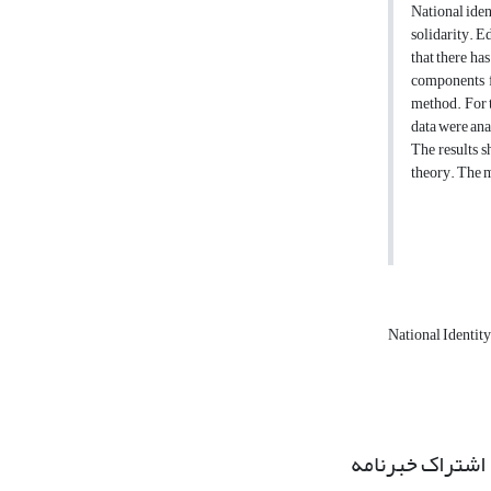
National ident
solidarity. E
that there ha
components f
method. For t
data were an
The results 
theory. The m
National Identit
اشتراک خبرنامه