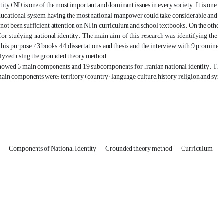
ity (NI) is one of the most important and dominant issues in every society. It is one 
ducational system, having the most national manpower could take considerable and
s not been sufficient attention on NI in curriculum and school textbooks. On the othe
or studying national identity. The main aim of this research was identifying th
his purpose, 43 books, 44 dissertations and thesis and the interview with 9 prominen
alyzed using the grounded theory method.
showed 6 main components and 19 subcomponents for Iranian national identity. T
ain components were: territory (country), language, culture, history, religion and s
y
Components of National Identity
Grounded theory method
Curriculum