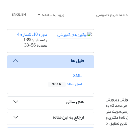
یه حفظ حریم خصوصی
ورود به سامانه
ENGLISH
دوره 10، شماره 4
زمستان 1390
صفحه
33-56
فایل ها
XML
اصل مقاله
97.2 K
آموزش و پرورش
هم رسانی
 می دهد که به
ررسی هویت ملی
ارجاع به این مقاله
حاضر شناسایی مؤلفه های هویت ملّی در برنامه ها ی درسی بر اساس روش داده بنیاد است. به این منظور، 43 کتاب، 44 پایان نامۀ دکتری و
کارشناسی ارشد، و متن مصاحبه با 9 صاحب نظر برجسته در زمینۀ هویت ملی به عنوان داده انتخاب شد و بر مبنای روش داده بنیاد مورد تجزیه و تحلیل قرار گرفتند. نتایج تحقیق، 6