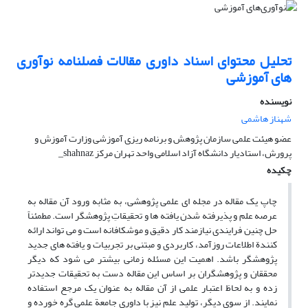
تحلیل محتوای اسناد داوری مقالات فصلنامه نوآوری
های آموزشی
نویسنده
شهناز هاشمی
عضو هیئت علمی سازمان پژوهش و برنامه ریزی آموزشی وزارت آموزش و
پرورش، استادیار دانشگاه آزاد اسلامی واحد تهران مرکز shahnaz_
چکیده
چاپ یک مقاله در مجله ای علمی پژوهشی، به مثابه ورود آن مقاله به
عرصه علم و پذیرفته شدن یافته ها و تحقیقاتِ پژوهشگر است. مطمئناً
حل چنین فرایندی نیازمند کار دقیق و موشکافانه است و می تواند ارائه
کنندة اطلاعات روزآمد، کاربردی و مبتنی بر تجربیات و یافته های جدید
پژوهشگر باشد. اهمیت این مسئله زمانی بیشتر می شود که دیگر
محققان و پژوهشگران بر اساس این مقاله دست به تحقیقات جدیدتر
زده و به لحاظ اعتبار علمی از آن مقاله به عنوان یک مرجع استفاده
نمایند. از سوی دیگر، تولید علم نیز با داوری جامعة علمی گره خورده و