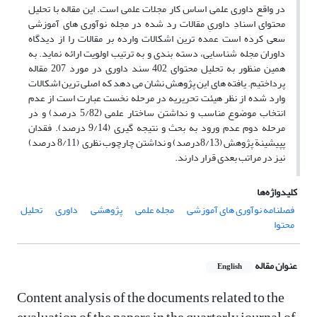
در واقع داوری علمی اساس کار مجلات علمی است. این مقاله با تحلیل
محتوای اسنادِ داوریِ مقالات رد شده در مجله نوآوری های آموزشی
سعی کرده است عمده ترین اشکالات وارده بر مقالات را از دیدگاه
داوران مجله شناسایی، دسته بندی و به ترتیب اولویت ارائه نماید. به
همین منظور به تحلیل محتوای 402 سند داوری در مورد 207 مقاله
پرداختیم. یافته های این پژوهش نشان می دهد که اصلی ترین اشکالات
وارد شده از نظر هیئت تحریریه در مرحله نخست عبارت است از عدم
انتخاب موضوع مناسب و نداشتن ساختار علمی (5/82 درصد) و در
مرحله دوم عدم ورود به بحث و نتیجه گیری (9/14 درصد). فقدان
پپیشینة پژوهش (8/13درصد) و نداشتن چارچوب نظری (8/11 درصد)
نیز در مراتب بعدی قرار دارند.
کلیدواژه‌ها
فصلنامه نوآوری های آموزشی
مجله علمی
پژوهشی
داوری
تحلیل
محتوا
عنوان مقاله
English
Content analysis of the documents related to the