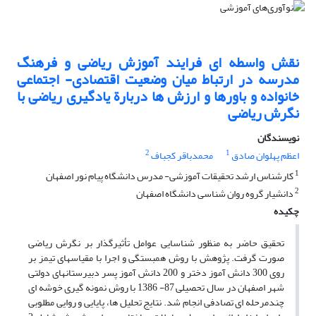
نقش واسطه ای فرایند آموزش ریاضی و فرهنگ
مدرسه در ارتباط میان وضعیت اقتصادی- اجتماعی
خانواده و باورها و ارزش ها دربارة یادگیری ریاضی با
نگرش ریاضی
نویسندگان
2
1
اعظم پهلوان صادق
محمدباقر کجباف
1
کارشناس ارشد تحقیقات آموزشی- مدرس دانشگاه پیام نور اصفهان
2
دانشیار گروه روان شناسی دانشگاه اصفهان
چکیده
تحقیق حاضر به منظور شناسایی عوامل تأثیرگذار بر نگرش ریاضی
صورت گرفت. پژوهش با روش همبستگی و اجرا با مقیاسهای تیمز بر
روی 300 دانش آموز دختر و 200 دانش آموز پسر دبیرستانهای دولتی
شهر اصفهان در سال تحصیلی 87- 1386 با روش نمونه گیری خوشه ای
چندمرحله ای تصادفی انجام شد. نتایج تحلیل ها، پایایی و روایی مطلوبی