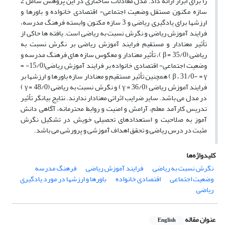
را برای ابزار ارائه داد. مدل معادلات ساختاری در این پژوهش شامل 2
سازه مکنون مستقل وضعیت اجتماعی- اقتصادی خانواده و باورها و
ارزشها برای یادگیری ریاضی و 3 سازه مکنون وابسته فرهنگ مدرسه،
فرایند آموزش ریاضی و نگرش نسبت به ریاضی است. یافته ها حاکی از
تأثیر معنادار و مستقیم فرایند آموزش ریاضی بر نگرش نسبت به
ریاضی (35/0 = β )، تأثیر معنادار و معکوس سازه های فرهنگ مدرسه و
وضعیت اجتماعی- اقتصادی خانواده بر فرایند آموزش ریاضی(15/0- =
β ، 31/0- = γ ) همچنین تأثیر مستقیم و معنادار سازه باورها و ارزشها بر
فرایند آموزش ریاضی (36/0 = γ ) و نگرش نسبت به ریاضی (48/0 = γ )
در مدل می باشد. سایر ضرایب اثراتی معنادار ندارند. نتایج بیانگر تأثیر
تدریس کارآمد معلم، آرامش و امنیت و روابط محترمانه، آگاهی دانش
آموز به صلاحیت و استعدادهای تحصیلی خویش در تشکیل نگرش
مثبت در درس ریاضی و تحقق اهداف آموزشی و پرورشی می باشد.
کلیدواژه‌ها
نگرش نسبت به ریاضی
فرایند آموزش ریاضی
فرهنگ مدرسه
وضعیت اجتماعی
اقتصادی خانواده
باورها و ارزشها در مورد یادگیری
ریاضی
عنوان مقاله
English