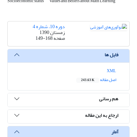
Socioeconomic status
Values and Beliefs about Math Learning
دوره 10، شماره 4
زمستان 1390
صفحه
149-168
فایل ها
XML
اصل مقاله
243.63 K
هم رسانی
ارجاع به این مقاله
آمار