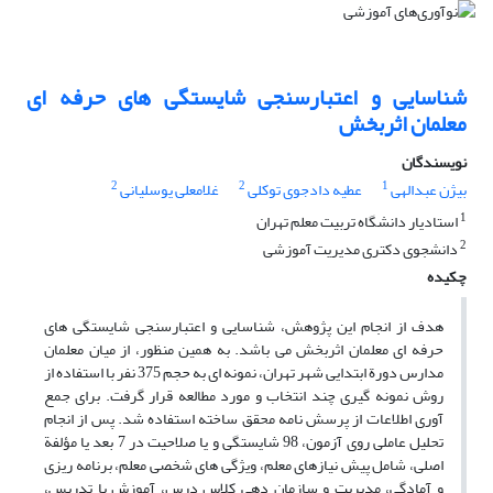
شناسایی و اعتبارسنجی شایستگی های حرفه ای
معلمان اثربخش
نویسندگان
2
2
1
بیژن عبدالهی
عطیه دادجوی توکلی
غلامعلی یوسلیانی
1
استادیار دانشگاه تربیت معلم تهران
2
دانشجوی دکتری مدیریت آموزشی
چکیده
هدف از انجام این پژوهش، شناسایی و اعتبارسنجی شایستگی های
حرفه ای معلمان اثربخش می باشد. به همین منظور، از میان معلمان
مدارس دورة ابتدایی شهر تهران، نمونه ای به حجم 375 نفر با استفاده از
روش نمونه گیری چند انتخاب و مورد مطالعه قرار گرفت. برای جمع
آوری اطلاعات از پرسش نامه محقق ساخته استفاده شد. پس از انجام
تحلیل عاملی روی آزمون، 98 شایستگی و یا صلاحیت در 7 بعد یا مؤلفة
اصلی، شامل پیش نیازهای معلم، ویژگی های شخصی معلم، برنامه ریزی
و آمادگی، مدیریت و سازمان دهی کلاس درس، آموزش یا تدریس،