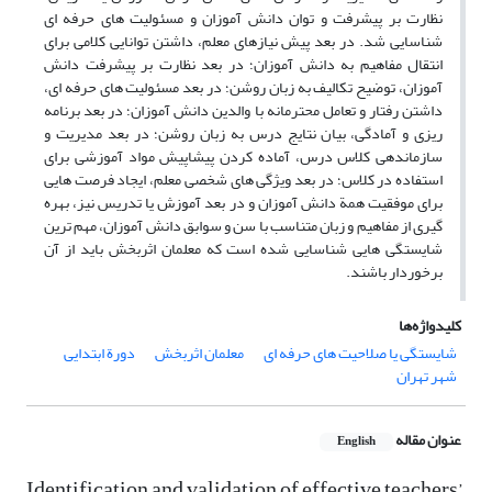
نظارت بر پیشرفت و توان دانش آموزان و مسئولیت های حرفه ای
شناسایی شد. در بعد پیش نیازهای معلم، داشتن توانایی کلامی برای
انتقال مفاهیم به دانش آموزان؛ در بعد نظارت بر پیشرفت دانش
آموزان، توضیح تکالیف به زبان روشن؛ در بعد مسئولیت های حرفه ای،
داشتن رفتار و تعامل محترمانه با والدین دانش آموزان؛ در بعد برنامه
ریزی و آمادگی، بیان نتایج درس به زبان روشن؛ در بعد مدیریت و
سازماندهی کلاس درس، آماده کردن پیشاپیش مواد آموزشی برای
استفاده در کلاس؛ در بعد ویژگی های شخصی معلم، ایجاد فرصت هایی
برای موفقیت همة دانش آموزان و در بعد آموزش یا تدریس نیز، بهره
گیری از مفاهیم و زبان متناسب با سن و سوابق دانش آموزان، مهم ترین
شایستگی هایی شناسایی شده است که معلمان اثربخش باید از آن
برخوردار باشند.
کلیدواژه‌ها
شایستگی یا صلاحیت های حرفه ای
معلمان اثربخش
دورة ابتدایی
شهر تهران
عنوان مقاله
English
Identification and validation of effective teachers’