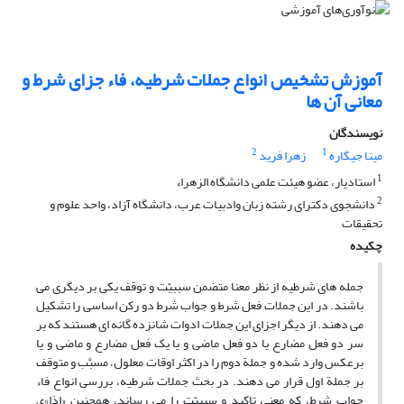
آموزش تشخیص انواع جملات شرطیه، فاء جزای شرط و
معانی آن ها
نویسندگان
2
1
مینا جیگاره
زهرا فرید
1
استادیار، عضو هیئت علمی دانشگاه الزهراء
2
دانشجوی دکترای رشته زبان وادبیات عرب، دانشگاه آزاد، واحد علوم و
تحقیقات
چکیده
جمله های شرطیه از نظر معنا متضمن سببیّت و توقف یکی بر دیگری می
باشند. در این جملات فعل شرط و جواب شرط دو رکن اساسی را تشکیل
می دهند. از دیگر اجزای این جملات ادوات شانزده گانه ای هستند که بر
سر دو فعل مضارع یا دو فعل ماضی و یا یک فعل مضارع و ماضی و یا
برعکس وارد شده و جملة دوم را در اکثر اوقات معلول، مسبَّب و متوقف
بر جملة اول قرار می دهند. در بحث جملات شرطیه، بررسی انواع فاء
جواب شرط، که معنی تاکید و سببیّت را می رساند، همچنین «اِذا»ی