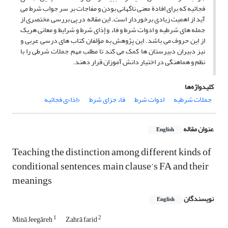
فجائیه که برای افادة معنی ناگهانی بودن و مفاجات بر سر جواب شرط می
آید از اهمیت زیادی برخوردار است. این مقاله در پی بررسی مختصری از
جمله های شرطیه و ادوات شرط و فاء و إذای شرط و شرایط و معانی هریک
از این حروف می باشد. این پژوهش به مؤلفان کتاب های درسی عربی و
نیز دبیران دبیرستان ها کمک می کند تا مطلب مهم جملات شرطی را با
نظم و هماهنگی در اختیار دانش آموزان قرار دهند.
کلیدواژه‌ها
جملات شرطیه
ادوات شرط
فاء جزای شرط
«اِذا»ی فجائیه
عنوان مقاله
English
Teaching the distinction among different kinds of
conditional sentences, main clause’s FA and their
meanings
نویسندگان
English
1
2
Minā Jeegāreh
Zahrā farid