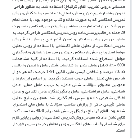
همسانی درونی (ضریب آلفای کرانباخ) استفاده شد. به منظور طراحی،
تدوین و هنجاریابی چنین پرسش نامه ای، ادبیات مربوط به کنش و روش
تدریس انعکاسی که به صورت مقاله و کتاب موجود بود، با دقت تمام
مرور شد. در نهایت، تعاریف و مفاهیم روش تدریس انعکاسی به صورت
29 جمله در قالب پرسش نامة روش تدریس انعکاسی طراحی گردید. به
منظور بررسی روایی ساختار و تعیین آیتم های پرسش نامة روش
تدریس انعکاسی، از تحلیل عاملی اکتشافی با استفاده از روش تحلیل
مولفة اصلی با چرخش واریماکس جهت بررسی میزان تطابق و نام گذاری
عوامل استخراج شده استفاده گردید. با استفاده از کلیة مشاهدات
(600 = n)، تحلیل عاملی منجر به شناسایی شش عامل با تبیین واریانس
70/55 درصد و شاخص کیسر، مایر، الکین 1/91 درصد، که هر دو از
شاخص های تحلیل عاملی خوب هستند، گردید. بر اساس این بارها و
همچنین محتوای سؤالات، شش عامل، به ترتیب عامل عملی، عامل
شناختی، عامل فراشناختی، عامل یادگیرندگان، عامل انتقادی و عامل
اخلاقی تشخیص داده و سپس نام گذاری شد. همچنین نتایج تحلیل
عاملی تأییدی حاکی از برازش مناسب سؤالات با عامل های استخراج
شده بود. آلفای کرانباخ برای کل پرسش نامه برابر 90/0 به دست آمد.
نتایج نشان داد که مقیاس روش تدریس انعکاسی، از روایی و پایایی لازم
برای شناسایی قابلیت های انعکاسی بودن معلمان در تدریس برخوردار
است.