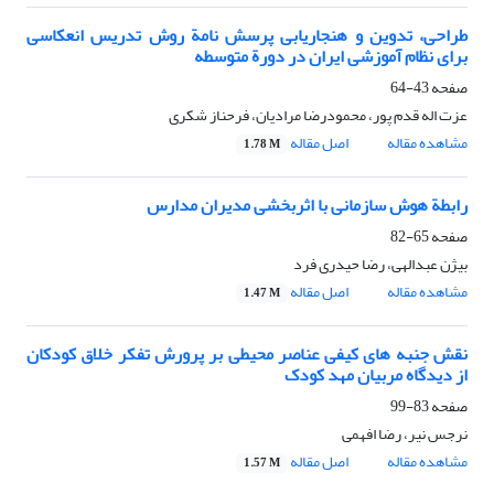
طراحی، تدوین و هنجاریابی پرسش نامة روش تدریس انعکاسی
برای نظام آموزشی ایران در دورة متوسطه
صفحه
43-64
عزت اله قدم پور، محمودرضا مرادیان، فرحناز شکری
مشاهده مقاله
اصل مقاله
1.78 M
رابطة هوش سازمانی با اثربخشی مدیران مدارس
صفحه
65-82
بیژن عبدالهی، رضا حیدری فرد
مشاهده مقاله
اصل مقاله
1.47 M
نقش جنبه های کیفی عناصر محیطی بر پرورش تفکر خلاق کودکان
از دیدگاه مربیان مهد کودک
صفحه
83-99
نرجس نیر، رضا افهمی
مشاهده مقاله
اصل مقاله
1.57 M