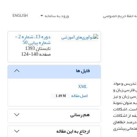
یه حفظ حریم خصوصی
ورود به سامانه
ENGLISH
دوره 13، شماره 2 -
شماره پیاپی 50
تابستان 1393
صفحه
124-140
فایل ها
یوه های تدریس و مواد
XML
 فارسی زبان و
اصل مقاله
شتاری دانش آموزان ایرانی فارسی زبان و نیز
1.49 M
موزان کلاس پنجم شهر تهران (به عنوان نمونة
فته است. اشکالات
هم رسانی
بقه از اشکالات
ه درصد خطاهای
 و گفتمانی بیشتری
ارجاع به این مقاله