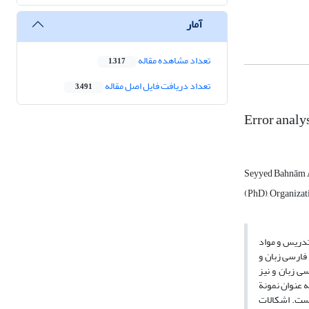
آمار
تعداد مشاهده مقاله
1,317
تعداد دریافت فایل اصل مقاله
3,491
Error analy
Seyyed Bahnām 
(PhD), Organizat
وه های تدریس و مواد
فارسی زبان و
ری دانش آموزان ایرانی فارسی زبان و نیز
زان کلاس پنجم شهر تهران (به عنوان نمونة
ته است. اشکالات