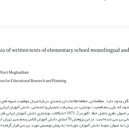
sis of written texts of elementary school monolingual and
Alavi Moghaddam
ion for Educational Research and Planning
هارت های زبانی، احتمال بروز خطا1 از سوی یادگیرندگان وجود دارد. مطالعة این خطاها اطلاعات ارزشمندی دربارة میزان موفقیت شی
شود که علی رغم اهمیت «نوشتن» در پیشرفت تحصیلی و اجتماعی، دانش آموزان ایرانی 
دوزبانه در نوشتارهای خود خطاهای قابل توجهی دارند. در این مقاله، با تکیه بر اصول نظری تحلیل خطا، (کوردر2، 1971) اشکالات نوشتا
دوزبانه (ترک زبان) دورة ابتدایی، شامل خطاهای املایی، واژگانی، ساختاری و گفتمانی بررسی شده است. در این پژوهش 70 انشای دانش آمو
ستان، از استان اردبیل (به عنوان نمونة دانش آموزان دوزبانه) به روش توصیفی مورد بررسی قرار گرف