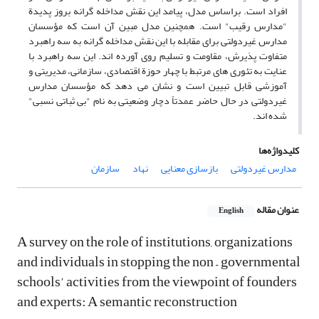
افراد است. براساس مدل، پیامد این نقش مداخله گرانه بروز پدیدة
"مدارس رقیب" است. همچنین مدل مبین آن است که مؤسسان
مدارس غیردولتی برای مقابله با این نقش مداخله گرانه به سه راهبرد
متفاوت پذیرش، مقاومت و تسلیم روی آورده اند. این سه راهبرد با
عنایت به تئوری های مرتبط با چهار حوزة اقتصادی، سازمانی، مدیریتی و
آموزشی قابل تبیین است و نشان می دهد که مؤسسان مدارس
غیردولتی در حال حاضر عمدتاً دچار وضعیتی به نام "بی ثباتی نسبی"
شده اند.
کلیدواژه‌ها
مدارس غیردولتی
بازسازی معنایی
نهاد
سازمان
عنوان مقاله
English
A survey on the role of institutions, organizations
and individuals in stopping the non – governmental
schools’ activities from the viewpoint of founders
and experts: A semantic reconstruction