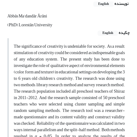
نویسنده
English
Abbās Ma’dandār Ārāni
(PhD), Lorestān University
چکیده
English
The significance of creativity is undeniable for society. As a result,
stimulation of creativity could be considered as indispensable goals
of any education system. The present study has been done to
investigate the role of qualitative aspect of environmental elements
(color, form and texture) in educational settings on developing the 3
to 6 years old children’s creativity. The research was done using
two methods, library research method and survey research method.
The research population included all preschool teachers of Shiraz
in 2011-2012. And the research sample consisted of 50 preschool
teachers who were selected using cluster sampling and simple
random sampling methods. The research tool was a researcher-
made questionnaire and its content validity and construct validity
was checked. Reliability of the questionnaire was calculated in two
ways, internal parallelism and the split-half method. Both methods
resulted in α = 0/85. In order to analyze the results of the