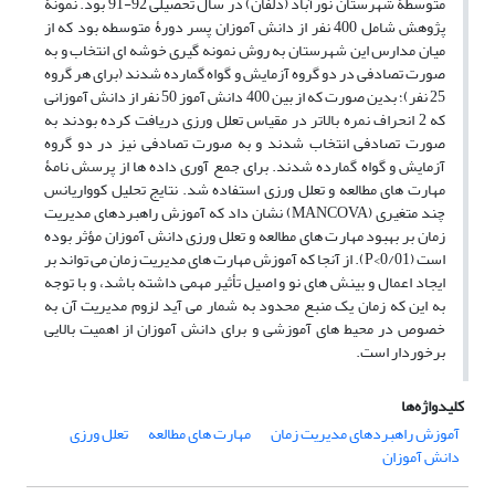
متوسطۀ شهرستان نورآباد (دلفان) در سال تحصیلی 92-91 بود. نمونۀ
پژوهش شامل 400 نفر از دانش آموزان پسر دورۀ متوسطه بود که از
میان مدارس این شهرستان به روش نمونه گیری خوشه ای انتخاب و به
صورت تصادفی در دو گروه آزمایش و گواه گمارده شدند (برای هر گروه
25 نفر)؛ بدین صورت که از بین 400 دانش آموز 50 نفر از دانش آموزانی
که 2 انحراف نمره بالاتر در مقیاس تعلل ورزی دریافت کرده بودند به
صورت تصادفی انتخاب شدند و به صورت تصادفی نیز در دو گروه
آزمایش و گواه گمارده شدند. برای جمع آوری داده ها از پرسش نامۀ
مهارت های مطالعه و تعلل ورزی استفاده شد. نتایج تحلیل کوواریانس
چند متغیری (MANCOVA) نشان داد که آموزش راهبردهای مدیریت
زمان بر بهبود مهارت های مطالعه و تعلل ورزی دانش آموزان مؤثر بوده
است (0/01>P). از آنجا که آموزش مهارت های مدیریت زمان می تواند بر
ایجاد اعمال و بینش های نو و اصیل تأثیر مهمی داشته باشد، و با توجه
به این که زمان یک منبع محدود به شمار می آید لزوم مدیریت آن به
خصوص در محیط های آموزشی و برای دانش آموزان از اهمیت بالایی
برخوردار است.
کلیدواژه‌ها
آموزش راهبردهای مدیریت زمان
مهارت های مطالعه
تعلل ورزی
دانش آموزان