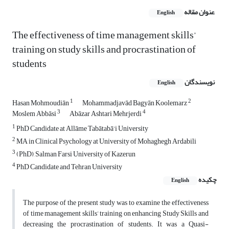
عنوان مقاله
English
The effectiveness of time management skills’
training on study skills and procrastination of
students
نویسندگان
English
1
2
Hasan Mohmoudiān
Mohammadjavād Bagyān Koolemarz
3
4
Moslem Abbāsi
Abāzar Ashtari Mehrjerdi
1
PhD Candidate at Allāme Tabātabā’i University
2
MA in Clinical Psychology at University of Mohaghegh Ardabili
3
(PhD), Salman Farsi University of Kazerun
4
PhD Candidate and Tehran University
چکیده
English
The purpose of the present study was to examine the effectiveness
of time management skills’ training on enhancing Study Skills and
decreasing the procrastination of students. It was a Quasi-