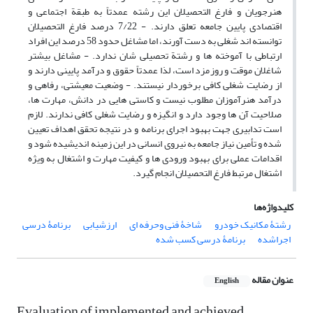
هنرجویان و فارغ التحصیلان این رشته عمدتاً به طبقة اجتماعی و
اقتصادی پایین جامعه تعلق دارند. - 7/22 درصد فارغ التحصیلان
توانسته اند شغلی به دست آورند، اما مشاغل حدود 58 درصد این افراد
ارتباطی با آموخته ها و رشتة تحصیلی شان ندارد. - مشاغل بیشتر
شاغلان موقت و روزمزد است، لذا عمدتاً حقوق و درآمد پایینی دارند و
از رضایت شغلی کافی برخوردار نیستند. - وضعیت معیشتی، رفاهی و
درآمد هنرآموزان مطلوب نیست و کاستی هایی در دانش، مهارت ها،
صلاحیت آن ها وجود دارد و انگیزه و رضایت شغلی کافی ندارند. لازم
است تدابیری جهت بهبود اجرای برنامه و در نتیجه تحقق اهداف تعیین
شده و تأمین نیاز جامعه به نیروی انسانی در این زمینه اندیشیده شود و
اقدامات عملی برای بهبود ورودی ها و کیفیت مهارت و اشتغال به ویژه
اشتغال مرتبط فارغ التحصیلان انجام گیرد.
کلیدواژه‌ها
رشتۀ مکانیک خودرو
شاخۀ فنی وحرفه ای
ارزشیابی
برنامۀ درسی
اجراشده
برنامۀ درسی کسب شده
عنوان مقاله
English
Evaluation of implemented and achieved