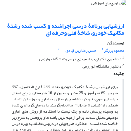
ارزشیابی برنامۀ درسی اجراشده و کسب شده رشتۀ
مکانیک خودرو، شاخۀ فنی وحرفه ای
نویسندگان
2
1
محمود برزگر
حسن رضا زین آبادی
1
دانشجوی دکترای برنامه ریزی درسی دانشگاه خوارزمی
2
دانشیار دانشگاه خوارزمی
چکیده
برای ارزشیابی رشتة مکانیک خودرو تعداد 233 فارغ التحصیل، 357
هنرجو، 69 هنرآموز و 25 مدیر و معاون از 16 هنرستان از پنج استان
خراسان رضوی، قم، کرمانشاه، چهارمحال و بختیاری و خوزستان انتخاب
شدند و ارزشیابی از طریق آن ها انجام گرفت. داده های گردآوری شده
به وسیله پرسش نامه و چک لیست با استفاده از روش های آماری
توصیفی تحلیل شدند. برخی از مهم ترین یافته های پژوهش به شرح زیر
خلاصه شده است: - عملکرد هنرجویان در دروس مختلف به ویژه درس
های عمومی و نظری تخصصی و پایه نامطلوب است. - خانواده های