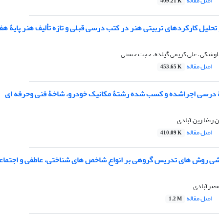
اصل مقاله
409.21 K
حلیل کارکردهای تربیتی هنر در کتب درسی قبلی و تازه تألیف هنر پایۀ هف
اوشکی، علی کریمی گیلده، حجت حسنی
اصل مقاله
453.65 K
ۀ درسی اجراشده و کسب شده رشتۀ مکانیک خودرو، شاخۀ فنی وحرفه ای
 رضا زین آبادی
اصل مقاله
410.09 K
شی روش های تدریس گروهی بر انواع شاخص های شناختی، عاطفی و اجتماع
مصرآبادی
اصل مقاله
1.2 M