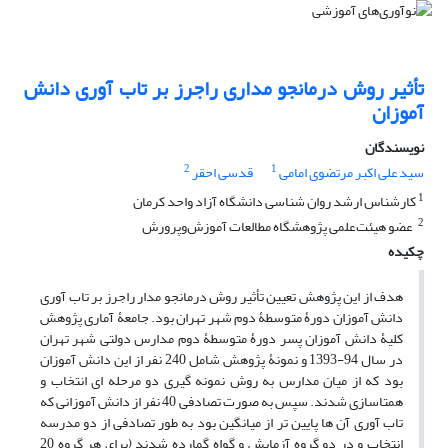
تأثیر روش درمانجو مداری راجرز بر تاب آوری دانش
آموزان
نویسندگان
2
1
سید علی اکبر مرتضوی امامی
قدسی احقر
1
کارشناس ارشد روان شناسی دانشگاه آزاد واحد کرمان
2
عضو هیئت‌علمی پژوهشگاه مطالعات آموزش‌وپرورش
چکیده
هدف از این پژوهش تعیین تأثیر روش درمانجو مدار راجرز بر تاب آوری
دانش آموزان دورۀ متوسطۀ دوم شهر تهران بود. جامعۀ آماری پژوهش
کلیۀ دانش آموزان پسر دورۀ متوسطۀ دوم مدارس دولتی شهر تهران
در سال 94-1393 و نمونۀ پژوهش شامل 240 نفر از این دانش آموزان
بود که از میان مدارس به روش نمونه گیری دو مرحله ای انتخاب و
همتاسازی شدند. سپس به صورت تصادفی 40 نفر از دانش آموزانی که
تاب آوری آن ها پایین تر از میانگین بود به طور تصادفی از دو مدرسه
انتخاب و در دو گروه آزمایش و گواه گمارده شدند (برای هر گروه 20