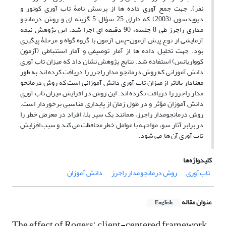
نفر). جهت جمع آوری داده ها از پرسش نامۀ تاب آوری کونور و
دیویدسون (2003) که دارای 25 سؤال 5 گزینه ای و روش درمانجو
مداری راجرز طی 8 جلسه، 90 دقیقه ای اجرا شد. این پژوهش نیمه
آزمایشی از نوع پیش آزمون-پس آزمون با گروه گواه و مرحلۀ پیگیری
بود. جهت تحلیل داده ها از آمار توصیفی و آمار استنباطی (آزمون
کوواریانس) استفاده شد. نتایج پژوهش نشان داد که میزان تاب آوری
دانش آموزانی که روش درمانجو مدار راجرز را دریافت کرده اند به طور
معنادار بالاتر از میزان تاب آوری دانش آموزانی است که روش درمانجو
مدار راجرز را دریافت نکرده اند. این روش در افزایش میزان تاب آوری
دانش آموزان مؤثر و در طول زمان از پایداری مناسبی برخوردار است.
روش درمانجومدار راجرز، همانند یک سپر بلا، افرادِ در معرض خطر را
در برابر آثار سوء مواجهه با عوامل خطر محافظت می کند و سبب افزایش
تاب آوری آن ها می شود.
کلیدواژه‌ها
تاب آوری
روش درمانجو مدار راجرز
دانش آموزان
عنوان مقاله
English
The effect of Rogers’ client-centered framework