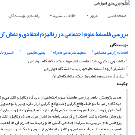
صفحه اصلی
مرور
اطلاعات نشریه
راهنمای نویسندگان
بررسی فلسفۀ علوم اجتماعی در رئالیزم انتقادی و نقش آ
نویسندگان
2
2
1
افسانه زارعی دهباغی
سعید ضرغامی همراه
یحیی قائدی
خسرو باق
1
دانشجوی دکتری رشته فلسفه تعلیم وتربیت، دانشگاه خوارزمی
2
دانشیار گروه فلسفه تعلیم‌وتربیت، دانشگاه خوارزمی
3
استاد گروه فلسفه تعلیم‌وتربیت، دانشگاه تهران
چکیده
هدف پژوهش حاضر بررسی فلسفۀ علوم اجتماعی از دیدگاه رئالیزم انتقادی و ن
دیدگاه در میانۀ دو طیف واقع گرایی و ضدواقع گرایی قرار دارد و نیز با توجه 
آمد؟ این پژوهش در قلمرو تحقیقات کیفی قرار دارد که با روش تحلیل محتوای کیف
پژوهش داشته باشد، استخراج گردید. یافته ها نشان می دهد که رئالیزم انتقادی 
پژوهش های تربیتی به شرایط اجتماعی کنش ها و زمینۀ ساختاری آن ها اهمیت 
همچنین به لحاظ معرفت شناسی، رئالیزم انتقادی از سویی با تکیه بر مفروضه 