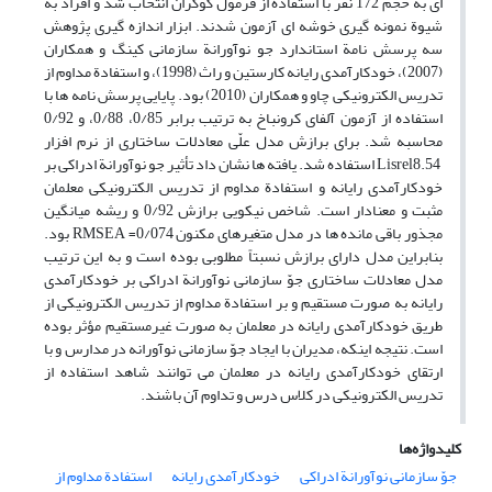
ای به حجم 172 نفر با استفاده از فرمول کوکران انتخاب شد و افراد به
شیوة نمونه گیری خوشه ای آزمون شدند. ابزار اندازه گیری پژوهش
سه پرسش نامة استاندارد جو نوآورانة سازمانی کینگ و همکاران
(2007)، خودکارآمدی رایانه کارستین و راث (1998)، و استفادة مداوم از
تدریس الکترونیکی چاو و همکاران (2010) بود. پایایی پرسش نامه ها با
استفاده از آزمون آلفای کرونباخ به ترتیب برابر 0/85، 0/88، و 0/92
محاسبه شد. برای برازش مدل علّی معادلات ساختاری از نرم افزار
Lisrel8.54 استفاده شد. یافته ها نشان داد تأثیر جو نوآورانة ادراکی بر
خودکارآمدی رایانه و استفادة مداوم از تدریس الکترونیکی معلمان
مثبت و معنادار است. شاخص نیکویی برازش 0/92 و ریشه میانگین
مجذور باقی مانده ها در مدل متغیرهای مکنون 0/074= RMSEA بود.
بنابراین مدل دارای برازش نسبتاً مطلوبی بوده است و به این ترتیب
مدل معادلات ساختاری جوّ سازمانی نوآورانة ادراکی بر خودکارآمدی
رایانه به صورت مستقیم و بر استفادة مداوم از تدریس الکترونیکی از
طریق خودکارآمدی رایانه در معلمان به صورت غیرمستقیم مؤثر بوده
است. نتیجه اینکه، مدیران با ایجاد جوّ سازمانی نوآورانه در مدارس و با
ارتقای خودکارآمدی رایانه در معلمان می توانند شاهد استفاده از
تدریس الکترونیکی در کلاس درس و تداوم آن باشند.
کلیدواژه‌ها
جوّ سازمانی نوآورانة ادراکی
خودکارآمدی رایانه
استفادة مداوم از