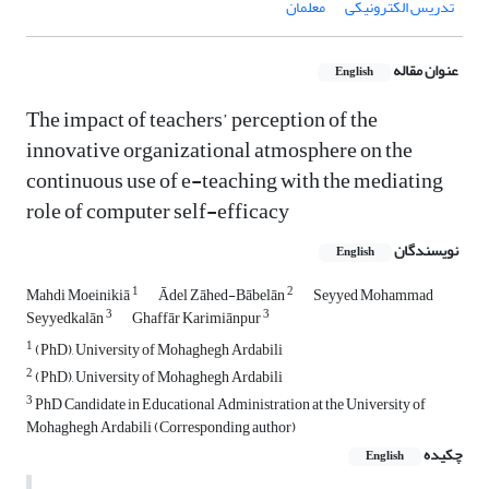
تدریس الکترونیکی
معلمان
عنوان مقاله
English
The impact of teachers’ perception of the
innovative organizational atmosphere on the
continuous use of e-teaching with the mediating
role of computer self-efficacy
نویسندگان
English
1
2
Mahdi Moeinikiā
Ādel Zāhed-Bābelān
Seyyed Mohammad
3
3
Seyyedkalān
Ghaffār Karimiānpur
1
(PhD), University of Mohaghegh Ardabili
2
(PhD), University of Mohaghegh Ardabili
3
PhD Candidate in Educational Administration at the University of
Mohaghegh Ardabili (Corresponding author)
چکیده
English