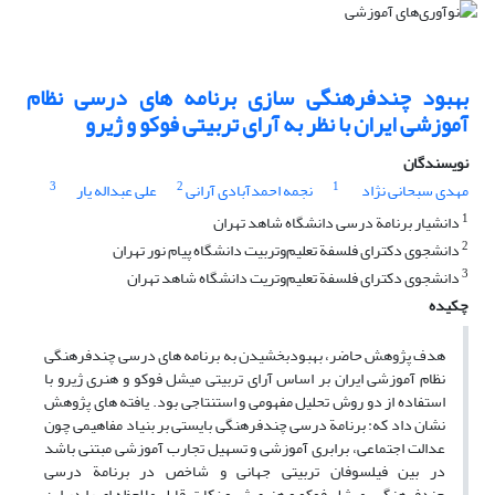
بهبود چندفرهنگی سازی برنامه های درسی نظام
آموزشی ایران با نظر به آرای تربیتی فوکو و ژیرو
نویسندگان
3
2
1
مهدی سبحانی نژاد
نجمه احمدآبادی آرانی
علی عبداله یار
1
دانشیار برنامة درسی دانشگاه شاهد تهران
2
دانشجوی دکترای فلسفة تعلیم‌وتربیت دانشگاه پیام نور تهران
3
دانشجوی دکترای فلسفة تعلیم‌وتریت دانشگاه شاهد تهران
چکیده
هدف پژوهش حاضر، بهبودبخشیدن به برنامه های درسی چندفرهنگی
نظام آموزشی ایران بر اساس آرای تربیتی میشل فوکو و هنری ژیرو با
استفاده از دو روش تحلیل مفهومی و استنتاجی بود. یافته های پژوهش
نشان داد که: برنامة درسی چندفرهنگی بایستی بر بنیاد مفاهیمی چون
عدالت اجتماعی، برابری آموزشی و تسهیل تجارب آموزشی مبتنی باشد
در بین فیلسوفان تربیتی جهانی و شاخص در برنامة درسی
چندفرهنگی، میشل فوکو و هنری ژیرو نکات قابل ملاحظه ای را در این