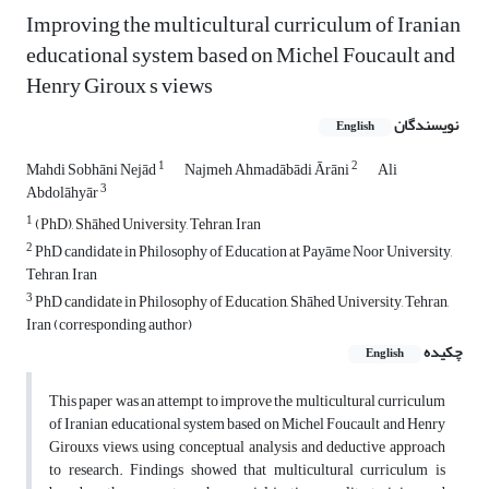
Improving the multicultural curriculum of Iranian
educational system based on Michel Foucault and
Henry Giroux s views
نویسندگان
English
1
2
Mahdi Sobhāni Nejād
Najmeh Ahmadābādi Ārāni
Ali
3
Abdolāhyār
1
(PhD), Shāhed University, Tehran, Iran
2
PhD candidate in Philosophy of Education at Payāme Noor University,
Tehran, Iran
3
PhD candidate in Philosophy of Education, Shāhed University, Tehran,
Iran (corresponding author)
چکیده
English
This paper was an attempt to improve the multicultural curriculum
of Iranian educational system based on Michel Foucault and Henry
Girouxs views, using conceptual analysis and deductive approach
to research. Findings showed that multicultural curriculum is