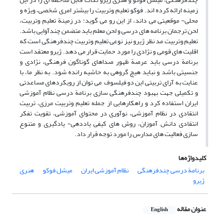
زمینه ارائه کرده اند. فوکو تعلیم وتربیت را بیشتر امری شخصی، ویژه و
محلی- موقعیتی می داند، از این رو می گوید: در زمینة تعلیم وتربیت،
لحن ترجمان برنامه های درسی و لحن معلم باید متضمن چندآوایی باشد.
تعلیم وتربیت مد نظر ژیرو نیز نوعی تعلیم وتربیت چندفرهنگی است که
اقلیت های قومی و نژادی را مورد حمایت قرار می دهد. ژیرو معتقد است
برنامة درسی باید عرصة ظهور صداهای گوناگون فرهنگی، نژادی و
جنسیتی باشد و نباید هیچ گروهی به حاشیه رانده شود. به نظر ما، با
عنایت به آرای تربیتی این دو فیلسوف می توان از رویکردهای مساعدتی
و تکمیلی جهت بهبود چندفرهنگی سازی برنامة درسی نظام آموزشی
ایران استفاده کرد و راهکارهایی از جمله تعلیم وتربیت مرزی، تربیت
انتقادی در نظام آموزشی، نوآوری در محتوای آموزشی، تقویت تفکر
انتقادی دانش آموزان، روش های کیفی یاددهی- یادگیری و متنوع
سازی فعالیت های مدارس را مورد توجه قرار داد.
کلیدواژه‌ها
برنامة درسی چندفرهنگی
نظام آموزشی ایران
میشل فوکو
هنری
ژیرو
عنوان مقاله
English