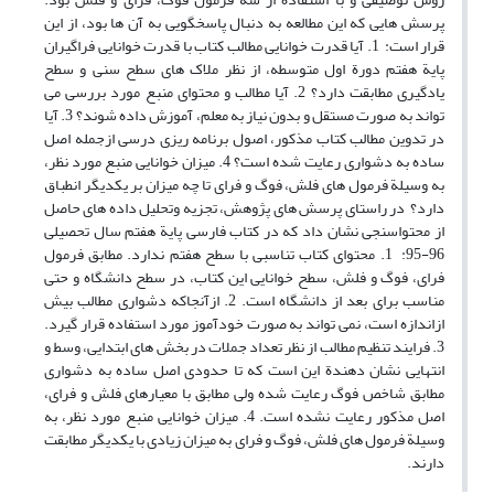
پرسش هایی که این مطالعه به دنبال پاسخگویی به آن ها بود، از این
قرار است: 1. آیا قدرت خوانایی مطالب کتاب با قدرت خوانایی فراگیران
پایة هفتم دورة اول متوسطه، از نظر ملاک های سطح سنی و سطح
یادگیری مطابقت دارد؟ 2. آیا مطالب و محتوای منبع مورد بررسی می
تواند به صورت مستقل و بدون نیاز به معلم، آموزش داده شوند؟ 3. آیا
در تدوین مطالب کتاب مذکور، اصول برنامه ریزی درسی ازجمله اصل
ساده به دشواری رعایت شده است؟ 4. میزان خوانایی منبع مورد نظر،
به وسیلة فرمول های فلش، فوگ و فرای تا چه میزان بر یکدیگر انطباق
دارد؟ در راستای پرسش های پژوهش، تجزیه وتحلیل داده های حاصل
از محتواسنجی نشان داد که در کتاب فارسی پایة هفتم سال تحصیلی
96-95: 1. محتوای کتاب تناسبی با سطح هفتم ندارد. مطابق فرمول
فرای، فوگ و فلش، سطح خوانایی این کتاب، در سطح دانشگاه و حتی
مناسب برای بعد از دانشگاه است. 2. ازآنجاکه دشواری مطالب بیش
ازاندازه است، نمی تواند به صورت خودآموز مورد استفاده قرار گیرد.
3. فرایند تنظیم مطالب از نظر تعداد جملات در بخش های ابتدایی، وسط و
انتهایی نشان دهندة این است که تا حدودی اصل ساده به دشواری
مطابق شاخص فوگ رعایت شده ولی مطابق با معیارهای فلش و فرای،
اصل مذکور رعایت نشده است. 4. میزان خوانایی منبع مورد نظر، به
وسیلة فرمول های فلش، فوگ و فرای به میزان زیادی با یکدیگر مطابقت
دارند.