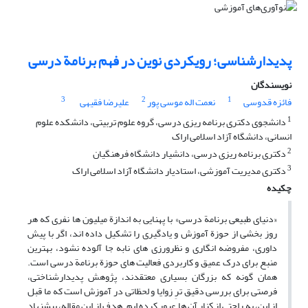
پدیدارشناسی؛ رویکردی نوین در فهم برنامة درسی
نویسندگان
3
2
1
فائزه قدوسی
نعمت اله موسی پور
علیرضا فقیهی
1
دانشجوی دکتری برنامه‌ ریزی درسی، گروه علوم تربیتی، دانشکده علوم
انسانی، دانشگاه آزاد اسلامی اراک
2
دکتری برنامه ریزی درسی، دانشیار دانشگاه فرهنگیان
3
دکتری مدیریت آموزشی، استادیار دانشگاه آزاد اسلامی اراک
چکیده
«دنیای طبیعی برنامة درسی» با پهنایی به اندازة میلیون ها نفری که هر
روز بخشی از حوزة آموزش و یادگیری را تشکیل داده اند، اگر با پیش
داوری، مفروضه انگاری و نظرورزی های نابه جا آلوده نشود، بهترین
منبع برای درک عمیق و کاربردی فعالیت های حوزة برنامة درسی است.
همان گونه که بزرگان بسیاری معتقدند، پژوهش پدیدارشناختی،
فرصتی برای بررسی دقیق ترِ زوایا و لحظاتی در آموزش است که ما قبل
از این، به راحتی از کنار آن ها عبور کرده ایم. هدف از این مقاله، پیشنهاد