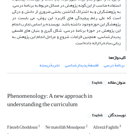
استفاده مناسب از این گونه پژوهش در مسائل مربوط به برنامة درسی،
به پژوهشگران و به اشتراک گذاشتن بخشی ضروری از دانش و درکی
است که علی رغم پیچیدگی های کاربرد این روش، می بایست در
پژوهشگر این حوزه وجود داشته باشد. نویسنده بر اساس تجارب انجام
این پژوهش در حوزة برنامة درسی، شکل گیری و بنیان های فلسفی
پدیدارشناسی، همچنین الزامات شروع و مراحل انجام این پژوهش به
زبانی ساده را ارائه داده است.
کلیدواژه‌ها
برنامة درسی
فلسفة پدیدارشناسی
تجربة زیسته
عنوان مقاله
English
Phenomenology: A new approach in
understanding the curriculum
نویسندگان
English
1
2
3
Fāezeh Ghoddousi
Ne’matollāh Mousāpour
Alirezā Faghihi