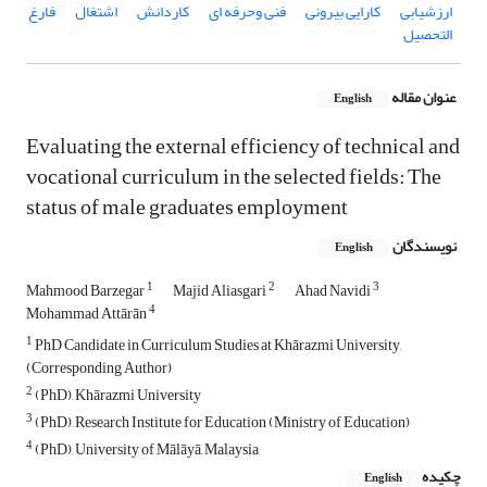
ارزشیابی
کارایی بیرونی
فنی وحرفه ای
کاردانش
اشتغال
فارغ
التحصیل
عنوان مقاله
English
Evaluating the external efficiency of technical and
vocational curriculum in the selected fields: The
status of male graduates employment
نویسندگان
English
1
2
3
Mahmood Barzegar
Majid Aliasgari
Ahad Navidi
4
Mohammad Attārān
1
PhD Candidate in Curriculum Studies at Khārazmi University,
(Corresponding Author)
2
(PhD), Khārazmi University
3
(PhD), Research Institute for Education (Ministry of Education)
4
(PhD), University of Mālāyā, Malaysia
چکیده
English