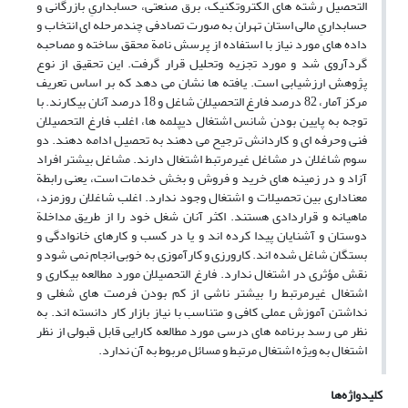
التحصیل رشته های الکتروتکنیک، برق صنعتی، حسابداریِ بازرگانی و
حسابداریِ مالی استان تهران به صورت تصادفی چندمرحله ای انتخاب و
داده های مورد نیاز با استفاده از پرسش نامة محقق ساخته و مصاحبه
گردآروی شد و مورد تجزیه وتحلیل قرار گرفت. این تحقیق از نوع
پژوهش ارزشیابی است. یافته ها نشان می دهد که بر اساس تعریف
مرکز آمار، 82 درصد فارغ التحصیلان شاغل و 18 درصد آنان بیکارند. با
توجه به پایین بودن شانس اشتغال دیپلمه ها، اغلب فارغ التحصیلان
فنی وحرفه ای و کاردانش ترجیح می دهند به تحصیل ادامه دهند. دو
سوم شاغلان در مشاغل غیرمرتبط اشتغال دارند. مشاغل بیشتر افراد
آزاد و در زمینه های خرید و فروش و بخش خدمات است، یعنی رابطة
معناداری بین تحصیلات و اشتغال وجود ندارد. اغلب شاغلان روزمزد،
ماهیانه و قراردادی هستند. اکثر آنان شغل خود را از طریق مداخلة
دوستان و آشنایان پیدا کرده اند و یا در کسب و کارهای خانوادگی و
بستگان شاغل شده اند. کارورزی و کارآموزی به خوبی انجام نمی شود و
نقش مؤثری در اشتغال ندارد. فارغ التحصیلان مورد مطالعه بیکاری و
اشتغال غیرمرتبط را بیشتر ناشی از کم بودن فرصت های شغلی و
نداشتن آموزش عملی کافی و متناسب با نیاز بازار کار دانسته اند. به
نظر می رسد برنامه های درسی مورد مطالعه کارایی قابل قبولی از نظر
اشتغال به ویژه اشتغال مرتبط و مسائل مربوط به آن ندارد.
کلیدواژه‌ها