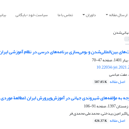
ارسال مقاله
داوران
تماس با ما
سیاست خود-بایگانی
بیان
هانی‌شدن
‌های بین‌المللی‌شدن و بومی‌سازی برنامه‌های درسی در نظام آموزشی ایران 
47-70
10.22034/jei.2021
، عفت عباسی
اصل مقاله
587.05 K
جه به مؤلفه‌های شهروندی جهانی در آموزش‌وپرورش ایران (مطالعة موردی 
91-106
‌اکبر امین بیدختی، محمدعلی محمدی فر
اصل مقاله
426.37 K