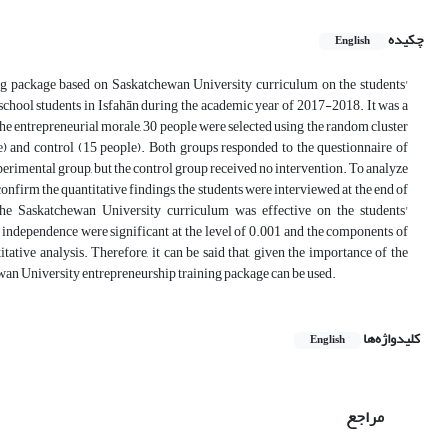
چکیده
English
ning package based on Saskatchewan University curriculum on the students'
 school students in Isfahān during the academic year of 2017-2018. It was a
e entrepreneurial morale, 30 people were selected using the random cluster
 and control (15 people). Both groups responded to the questionnaire of
experimental group, but the control group received no intervention. To analyze
confirm the quantitative findings, the students were interviewed at the end of
the Saskatchewan University curriculum was effective on the students'
nd independence were significant at the level of 0.001 and the components of
ative analysis. Therefore, it can be said that, given the importance of the
ewan University entrepreneurship training package can be used.
کلیدواژه‌ها
English
مراجع