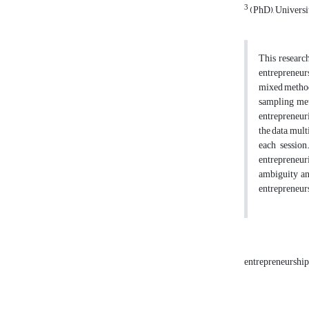
3
(PhD), Universi
This researc
entrepreneurs
mixed methods
sampling met
entrepreneuri
the data, mul
each session
entrepreneuri
ambiguity and
entrepreneurs
entrepreneurshi