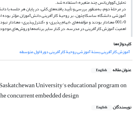
تحلیل کوواریانس چند متغیره» استفاده شد.
در مرحلة دوم، به‌منظور بررسی و تأیید یافته‌های کمّی، در پایان هر جلسه با 
001/0 معنادار بودند و مؤلفه‌های «ابهام پذیری» و «کنترل‌پذیری» معنادار ن
اهمیت آموزش کارآفرینی در مدرسه، در کنار سایر برنامه‌ها و روش‌های موجود 
کلیدواژه‌ها
آموزش کارآفرینی بستة آموزشی روحیة کارآفرینی دورة اول متوسطه
عنوان مقاله
English
n Saskatchewan University's educational program on
 the concurrent embedded design
نویسندگان
English