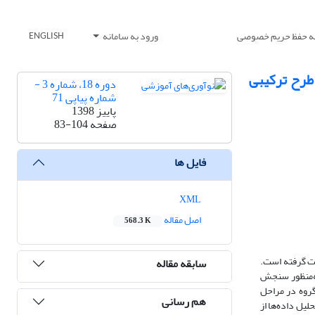
یه حفظ حریم خصوصی
ورود به سامانه
ENGLISH
طرح ترکیبی
دوره 18، شماره 3 -
شماره پیاپی 71
پاییز 1398
صفحه
83-104
فایل ها
XML
اصل مقاله
568.3 K
رت گرفته است.
سابقه مقاله
ای هم‌زمان بود. به‌منظور سنجش
نفر) و کنترل (15 نفر) گمارش شدند. هر دو گروه در مراحل
هم رسانی
نکرد. برای «تحلیل داده‌ها از