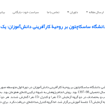
ارسال مقاله
داوران
تماس با ما
سیاست خود-بایگانی
بیان
دانشگاه ساسکاچئون بر روحیة کارآفرینی دانش‌آموزان: یک 
زشی دانشگاه ساسکاچئون بر روحیة کارآفرینی دانش‌آموزان در دورة اول متوسطه صو
جامعة آماری آن شامل همة دانش‌آموزان دختر دورة اول متوسطة اصفهان در سال تحصیلی 98-1397 بود. روش انجام پژوهش به شیوة ترکیبی لانه‌
کمی روحیة کارآفرینی،30 نفر به روش نمونه‌گیری تصادفی چندمرحله‌ای انتخاب و به‌تصادف در دو گروه آزمایش (15 
پیش‌آزمون و پس‌آزمون به پرسش‌نامة روحیة کارآفرینی پاسخ دادند. برای گروه آزمایش 13 جلسة آموزش برگزار شد، اما گروه کنترل مداخله‌ای دریافت 