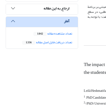
تنی بر برنامة
ارجاع به این مقاله
بی» و «استقلال‌طلبی» در سطح
فت: با توجه به
آمار
تعداد مشاهده مقاله
1,042
تعداد دریافت فایل اصل مقاله
1,336
The impact 
the student
Leilā Heshmatif
1
, PhD Candidate
2
(PhD), Universi