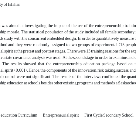
ty of Isfahān
h was aimed at investigating the impact of the use of the entrepreneurship trai
hip morale. The statistical population of the study included all female secondary
 study with the concurrent embedded design. In order to quantitatively measure th
hod and they were randomly assigned to two groups of experimental (15 people)
al spirit at the pretest and posttest stages. There were 13 training sessions for the 
tivariate covariance analysis was used. At the second stage, in order to examine and 
. The results showed that the entrepreneurship education package based on 
al spirit (0.001). Hence, the components of the innovation, risk taking, success, a
 control were not significant. The results of the interviews confirmed the quantit
hip education at schools, besides other existing programs and methods, a Saskatch
p education Curriculum
Entrepreneurial spirit
First Cycle Secondary School