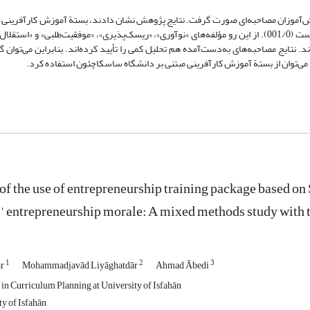
دانش‌آموزان مصاحبه‌ای صورت گرفت. نتایج پژوهش نشان دادند، بستة آموزش کارآفرینی مب
آموزشی دانشگاه ساسکاچئون، بر روحیة کارآفرینی دانش‌آموزان مؤثر بوده است (001/0). از این رو مؤلفه‌های «نوآوری»، «ریسک‌پذیری»، «موفقیت‌طل
بودند. نتایج مصاحبه‌های به‌دست‌آمده هم تحلیل کمی را تأیید کرده‌اند. بنابراین می‌توان گ
می‌توان از بستة آموزش کارآفرینی مبتنی بر دانشگاه ساسکاچئون استفاده کرد.
of the use of entrepreneurship training package based o
s' entrepreneurship morale: A mixed methods study with
1
2
3
ar
Mohammadjavād Liyāghatdār
Ahmad Ābedi
 in Curriculum Planning at University of Isfahān
ty of Isfahān