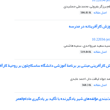
10.22034/je
م برزگر بفروئی، محمدعلی جمشیدی
اصل مقاله
506.81 K
وزش کارآفرینانه در مدرسه
10.22034/je
 سیدسعید میرواحدی، سمیه هاشمی
اصل مقاله
519.84 K
ش کارآفرینی مبتنی بر برنامة آموزشی دانشگاه ساسکاچئون بر روحیة کارآفر
مد جواد لیاقت دار، احمد عابدی
اصل مقاله
568.3 K
‌بندی مؤلفه‌های شهر یادگیرنده با تأکید بر یادگیری مادام‌العمر