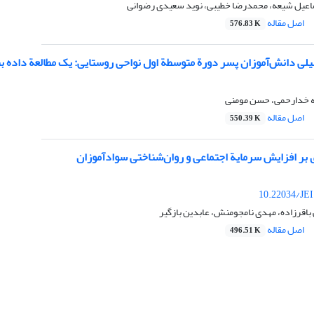
عیل شیعه، محمدرضا خطیبی، نوید سعیدی رضوانی
اصل مقاله
576.83 K
لی دانش‌آموزان پسر دورة متوسطة اول نواحی روستایی: یک مطالعة داده بن
ه خدارحمی، حسن مومنی
اصل مقاله
550.39 K
 بر افزایش سرمایة اجتماعی و روان‌شناختی سوادآموزان
10.22034/JEI
باقرزاده، مهدی نامجومنش، عابدین بازگیر
اصل مقاله
496.51 K