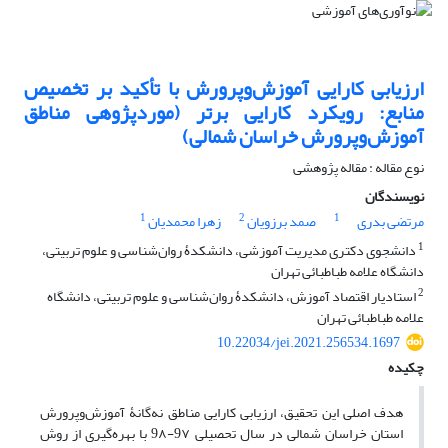
ارزیابی کارایی آموزش‌وپرورش با تأکید بر تخصیص
منابع: رویکرد کارایی برتر (موردپژوهی مناطق
آموزش‌وپرورش خراسان شمالی)
نوع مقاله : مقاله پژوهشی
نویسندگان
1
2
1
مرتضی بدری
صمد برزویان
زهرا محمدیان
1
دانشجوی دکتری مدیریت آموزشی، دانشکدۀ روان‌شناسی و علوم تربیتی،
دانشگاه علامه طباطبائی تهران
2
استادیار اقتصاد آموزش، دانشکدۀ روان‌شناسی و علوم تربیتی، دانشگاه
علامه طباطبائی تهران
10.22034/jei.2021.256534.1697
چکیده
هدف اصلی این تحقیق، ارزیابی کارایی مناطق نه‌گانۀ آموزش‌وپرورش
استان خراسان شمالی در سال تحصیلی 9۷-9۸ با بهره‌گیری از روش