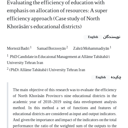
Evaluating the efficiency of education with
emphasis on allocation of resources: A super
efficiency approach (Case study of North
Khorāsān’s educational districts)
نویسندگان
English
1
2
1
Mortezā Badri
Samad Borzooyān
Zahrā Mohammadiyān
1
, PhD Candidate in Educaional Management at Allāme Tabātabā'i
University, Tehran, Iran
2
(PhD), Allāme Tabātabā'i University, Tehran, Iran
چکیده
English
The main objective of this research was to evaluate the efficiency
of North Khorāsān Province’s nine educational districts in the
academic year of 2018-2019 using data envelopment analysis
method. In this method, a set of functions and features of
educational districts are considered as input and output indicators.
And, given the importance and impact of the indicators on the total
performance, the ratio of the weighted sum of the outputs to the