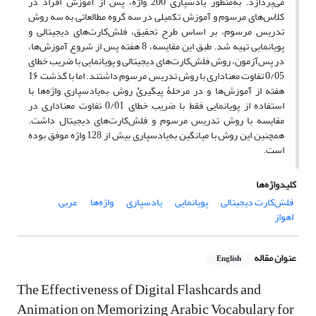
می‌پردازد. به‌منظور یادسپاری 200 واژه، پس از آموزش افراد در
کلاس‌های مرسوم و آموزش تکمیلی در سه گروه مطالعاتی به سه روش
تدریس مرسوم، بر اساس طرح تحقیق، فلش‌کارت‌های دیجیتالی و
پویانمایی تهیه شد. طبق این مقایسه، 8 هفته پس از شروع آموزش‌ها،
در پس‌آزمون، روش فلش‌کارت‌های دیجیتالی و پویانمایی با ضریب خطای
0/05 تفاوت معناداری با روش تدریس مرسوم داشتند. اما با گذشت 1۶
هفته از آموزش‌ها و در مرحلۀ پیگیریْ روش به‌یادسپاریِ واژه‌ها با
استفاده از پویانمایی فقط با ضریب خطای 0/01 تفاوت معناداری در
مقایسه با روش تدریس مرسوم و فلش‌کارت‌های دیجیتال داشت.
همچنین این روش با میانگین به‌یادسپاری بیش از 128 واژه موفق بوده
است.
کلیدواژه‌ها
فلش‌کارت دیجیتالی
پویانمایی
یادسپاری
واژه‌ها
عربی
اهواز
عنوان مقاله
English
The Effectiveness of Digital Flashcards and
Animation on Memorizing Arabic Vocabulary for