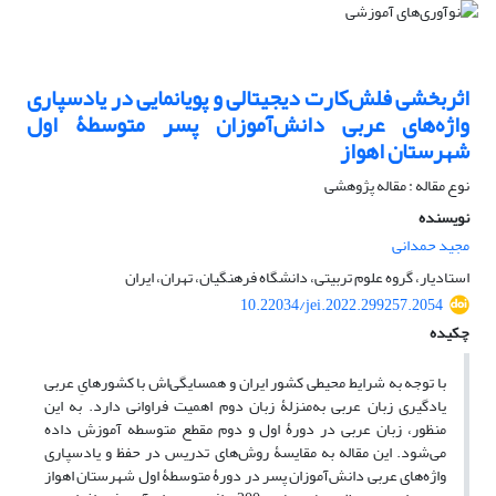
اثربخشی فلش‌کارت دیجیتالی و پویانمایی در یادسپاری
واژه‌های عربی دانش‌آموزان پسر متوسطۀ اول
شهرستان اهواز
نوع مقاله : مقاله پژوهشی
نویسنده
مجید حمدانی
استادیار، گروه علوم تربیتی، دانشگاه فرهنگیان، تهران، ایران
10.22034/jei.2022.299257.2054
چکیده
با توجه به شرایط محیطی کشور ایران و همسایگی‌اش با کشورهایِ عربی
یادگیری زبان عربی به‌منزلۀ زبان دوم اهمیت فراوانی دارد. به این
منظور، زبان عربی در دورۀ اول و دوم مقطع متوسطه آموزش داده
می‌شود. این مقاله به مقایسۀ روش‌های تدریس در حفظ و یادسپاری
واژه‌های عربی دانش‌آموزان پسر در دورۀ متوسطۀ اول شهرستان اهواز