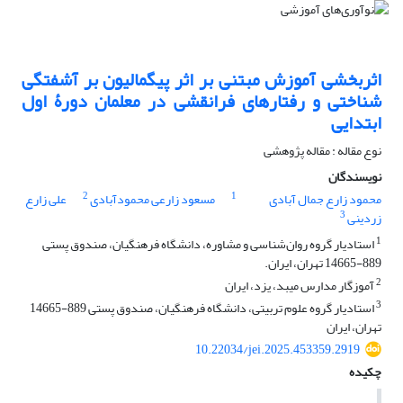
اثربخشی آموزش مبتنی بر اثر پیگمالیون بر آشفتگی
شناختی و رفتارهای فرانقشی در معلمان دورۀ اول
ابتدایی
نوع مقاله : مقاله پژوهشی
نویسندگان
2
1
محمود زارع جمال آبادی
مسعود زارعی محمودآبادی
علی زارع
3
زردینی
1
استادیار گروه روان‌شناسی و مشاوره، دانشگاه فرهنگیان، صندوق پستی
889-14665 تهران، ایران.
2
آموزگار مدارس میبد، یزد، ایران
3
استادیار گروه علوم تربیتی، دانشگاه فرهنگیان، صندوق پستی 889-14665
تهران، ایران
10.22034/jei.2025.453359.2919
چکیده