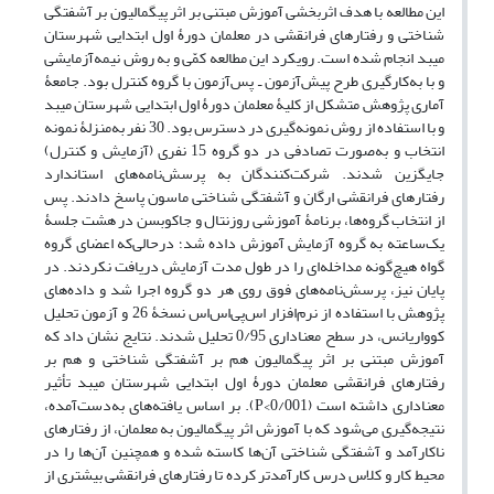
این مطالعه با هدف اثربخشی آموزش مبتنی بر اثر پیگمالیون بر آشفتگی
شناختی و رفتارهای فرانقشی در معلمان دورۀ اول ابتدایی شهرستان
میبد انجام شده است. رویکرد این مطالعه کمّی و به روش نیمه‌آزمایشی
و با به‌کارگیری طرح پیش‌آزمون ـ پس‌آزمون با گروه کنترل بود. جامعۀ
آماری پژوهش متشکل از کلیۀ معلمان دورۀ اول ابتدایی شهرستان میبد
و با استفاده از روش نمونه‌گیری در دسترس بود. 30 نفر به‌منزلۀ نمونه
انتخاب و به‌صورت تصادفی در دو گروه 15 نفری (آزمایش و کنترل)
جایگزین شدند. شرکت‌کنندگان به پرسش‌نامه‌‌های استاندارد
رفتارهای فرانقشی ارگان و آشفتگی شناختی ماسون پاسخ دادند. پس
از انتخاب‌ گروه‌ها، برنامۀ آموزشی روزنتال و جاکوبسن در هشت جلسۀ
یک‌ساعته به گروه آزمایش آموزش داده شد؛ درحالی‌که اعضای گروه
گواه هیچ‌گونه مداخله‌ای را در طول مدت آزمایش دریافت نکردند. در
پایان نیز، پرسش‌نامه‌های فوق روی هر دو گروه اجرا شد و داده‌های
پژوهش با استفاده از نرم‌افزار اس‌پی‌اس‌اس نسخۀ 26 و آزمون‌ تحلیل
کوواریانس، در سطح معنا‌داری 0/95 تحلیل شدند. نتایج نشان داد که
آموزش مبتنی بر اثر پیگمالیون هم بر آشفتگی شناختی و هم بر
رفتارهای فرانقشی معلمان دورۀ اول ابتدایی شهرستان میبد تأثیر
معناداری داشته است (0/001>P). بر اساس یافته‌های به‌دست‌آمده،
نتیجه‌گیری می‌شود که با آموزش اثر پیگمالیون به معلمان، از رفتارهای
ناکارآمد و آشفتگی شناختی آن‌ها کاسته شده و همچنین آن‌ها را در
محیط کار و کلاس درس کارآمدتر کرده تا رفتارهای فرانقشی بیشتری از