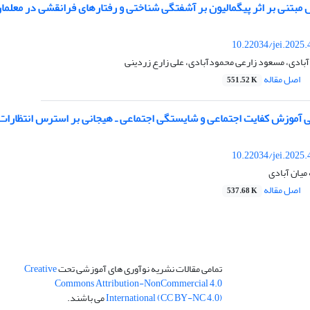
بتنی بر اثر پیگمالیون بر آشفتگی شناختی و رفتارهای فرانقشی در معلمان
10.22034/jei.2025
بادی، مسعود زارعی محمودآبادی، علی زارع زردینی
اصل مقاله
551.52 K
 آموزش کفایت اجتماعی و شایستگی اجتماعی ـ هیجانی بر استرس انتظارا
10.22034/jei.2025
میان آبادی
اصل مقاله
537.68 K
تمامی مقالات نشریه نوآوری های آموزشی تحت
Creative
Commons Attribution-NonCommercial 4.0
International (CC BY-NC 4.0)
می باشند.