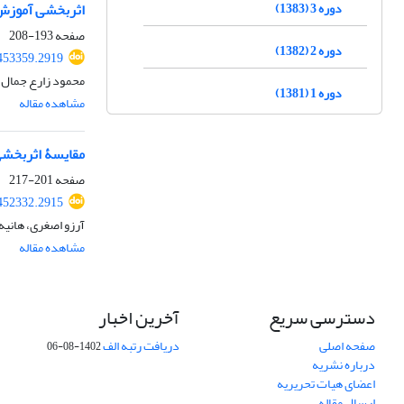
دوره 3 (1383)
اثربخشی آموزش م
صفحه
193-208
دوره 2 (1382)
.453359.2919
محمود زارع جمال آ
دوره 1 (1381)
مشاهده مقاله
مقایسۀ اثربخشی
صفحه
201-217
.452332.2915
آرزو اصغری، هانیه 
مشاهده مقاله
دسترسی سریع
آخرین اخبار
صفحه اصلی
دریافت رتبه الف
1402-08-06
درباره نشریه
اعضای هیات تحریریه
ارسال مقاله