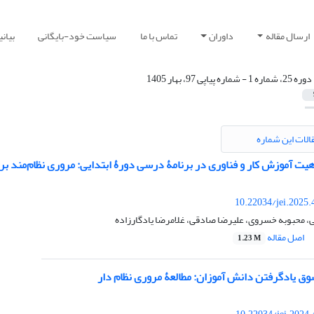
ارسال مقاله
داوران
تماس با ما
سیاست خود-بایگانی
بیان
دوره 25، شماره 1 - شماره پیاپی 97، بهار 1405
الات این شماره
هیت آموزش کار و فناوری در برنامۀ درسی دورۀ ابتدایی: مروری نظام‌مند بر
10.22034/jei.2025
ی، محبوبه خسروی، علیرضا صادقی، غلامرضا یادگارزاده
اصل مقاله
1.23 M
وق یادگرفتن دانش آموزان: مطالعۀ مروری نظام دار