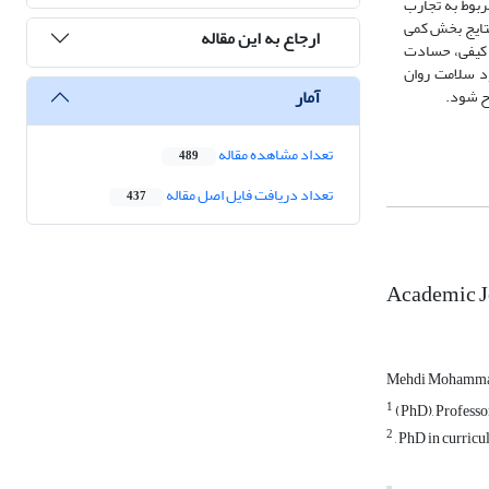
ربوط به تجارب
تایج بخش کمی
ارجاع به این مقاله
و کیفی، حسادت
د سلامت روان
آمار
اح شود.
تعداد مشاهده مقاله
489
تعداد دریافت فایل اصل مقاله
437
Academic J
Mehdi Mohamm
1
(PhD), Professor
2
, PhD in curricu