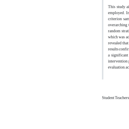
This study a
employed. In
criterion sam
overarching 
random strat
which was ad
revealed that
results confi
a significan
intervention
evaluation, a
Student Teacher