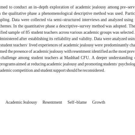
imed to conduct an in-depth exploration of academic jealousy among pre-se
 the qualitative phase, a phenomenological descriptive method was used. Partic
pling. Data were collected via semi-structured interviews and analyzed using the
themes. In the quantitative phase, a descriptive-survey method was adopted. The
ified sample of 85 student teachers across various academic groups was selected
ministered after establishing its reliability and validity. Data were analyzed 
 student teachers’ lived experiences of academic jealousy were predominantly cha
rmed the presence of academic jealousy, with resentment identified as the most preva
t challenge among student teachers at Mashhad CFU. A deeper understanding o
 programs aimed at reducing academic jealousy and promoting students’ psycholog
cademic competition, and student support should be reconsidered.
s
Academic Jealousy
Resentment
Self-blame
Growth