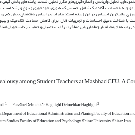
‌نمونه‌ای، تحلیل واریانس و اندازه‌گیری‌های مکرر تحلیل شدند. یافته‌های بخش کیفی م
ر مواجهه با حسادت آکادمیک شامل احساس کینه‌توزی، خودخوری و بلوغ و رشد است. ن
ورزی غالب‌ترین احساس در این زمینه است؛ بنابراین بر اساس یافته‌های بخش کمی 
ست با شناخت دقیق احساسات و تجربیات آنان، برای کاهش حسادت آکادمیک و بهبو
 زمینه‌های مختلف از جمله ارزیابی عملکرد، رقابت تحصیلی و حمایت از دانشجویان اصل
ealousy among Student Teachers at Mashhad CFU: A C
1
2
adi
Farzāne Deimehkār Haghighi Deimehkar Haghighi
, Department of Educational Administration and Planing, Faculty of Education and 
lum Studies, Faculty of Education and Psychology, Shiraz University, Shiraz, Iran