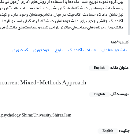
بین گروه نمونه توزیع شد. داده‌ها با استفاده از روش‌های آماری آزمون تی تک
زیستۀ دانشجومعلمان دانشگاه فرهنگیان نشان داد که احساسات غالب آنان د
نیز نشان داد که حسادت آکادمیک در میان دانشجومعلمان وجود دارد و کینه‌
آکادمیک چالشی جدی برای دانشجومعلمان دانشگاه فرهنگیان است و لازم ا
دانشجویان، برنامه‌های مداخله‌ای مؤثرتر طراحی شده و سیاست‌های دانشگاهی در
کلیدواژه‌ها
دانشجو ـ معلمان
حسادت آکادمیک
بلوغ
خودخوری
کینه‌توزی
عنوان مقاله
English
oncurrent Mixed-Methods Approach
نویسندگان
English
psychology, Shiraz University, Shiraz, Iran
چکیده
English