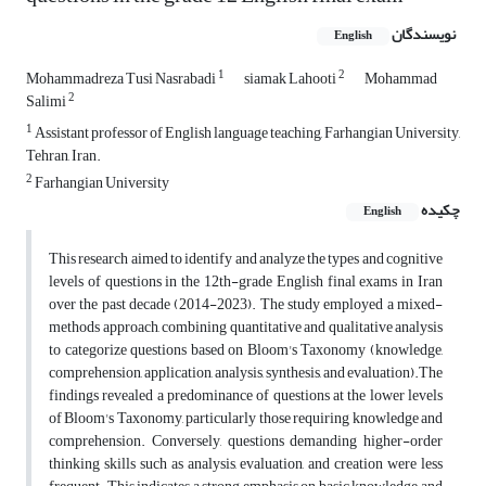
نویسندگان
English
1
2
Mohammadreza Tusi Nasrabadi
siamak Lahooti
Mohammad
2
Salimi
1
Assistant professor of English language teaching, Farhangian University,
Tehran, Iran.
2
Farhangian University
چکیده
English
This research aimed to identify and analyze the types and cognitive
levels of questions in the 12th-grade English final exams in Iran
over the past decade (2014-2023). The study employed a mixed-
methods approach, combining quantitative and qualitative analysis
to categorize questions based on Bloom's Taxonomy (knowledge,
comprehension, application, analysis, synthesis, and evaluation).The
findings revealed a predominance of questions at the lower levels
of Bloom's Taxonomy, particularly those requiring knowledge and
comprehension. Conversely, questions demanding higher-order
thinking skills such as analysis, evaluation, and creation were less