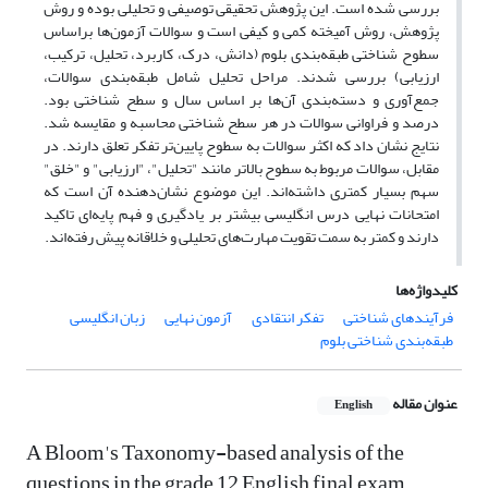
بررسی شده است. این پژوهش تحقیقی توصیفی و تحلیلی بوده و روش
پژوهش، روش‌ آمیخته کمی و کیفی است و سوالات آزمون‌ها براساس
سطوح شناختی طبقه‌بندی بلوم (دانش، درک، کاربرد، تحلیل، ترکیب،
ارزیابی) بررسی شدند. مراحل تحلیل شامل طبقه‌بندی سوالات،
جمع‌آوری و دسته‌بندی آن‌ها بر اساس سال و سطح شناختی بود.
درصد و فراوانی سوالات در هر سطح شناختی محاسبه و مقایسه شد.
نتایج نشان داد که اکثر سوالات به سطوح پایین‌تر تفکر تعلق دارند. در
مقابل، سوالات مربوط به سطوح بالاتر مانند "تحلیل"، "ارزیابی" و "خلق"
سهم بسیار کمتری داشته‌اند. این موضوع نشان‌دهنده آن است که
امتحانات نهایی درس انگلیسی بیشتر بر یادگیری و فهم پایه‌ای تاکید
دارند و کمتر به سمت تقویت مهارت‌های تحلیلی و خلاقانه پیش رفته‌اند.
کلیدواژه‌ها
فرآیندهای شناختی
تفکر انتقادی
آزمون‌ نهایی
زبان انگلیسی
طبقه‌بندی شناختی بلوم
عنوان مقاله
English
A Bloom's Taxonomy-based analysis of the
questions in the grade 12 English final exam