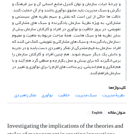
و چرخۀ حیات سازمان و توان کنترل منابع انسانی آن و نیز فرهنگ و
نگرش و سبک مدیریت باید مشوق نوآوری باشند و از آن حمایت کنند.
دلالت ها حاکی از این است که نقش و سهم نظریه های سیستمی و
مشارکتی، به ویژه نظریۀ سازمان یادگیرنده و سبک های مشارکتی و
تفویضی، در بروز خلاقیت و نوآوری در افراد و کارکنان سازمان بیش از
سایر نظریه ها و سبک هاست. همۀ مباحث مربوط به ماهیت و مفهوم
«سازمان یادگیرنده» و سبک های مشارکتی و تفویضی، کمک می کنند که
افراد سازمان به فهم مشترکی از تفکر راهبردی دست یابند و در تجربه
و دانش یک دیگر سهیم شوند. هم چنین افراد و کارکنان سازمان را
برمی انگیزند که برای بینش و عمل یکپارچه و منطقی گرد هم آیند و با
هم فکری و هم اندیشی، زیرساخت های لازم را برای نوآوری و تغییر در
سازمان فراهم کنند.
کلیدواژه‌ها
نظریۀ مدیریت
سبک مدیریت
خلاقیت
نوآوری
تفکر راهبردی
عنوان مقاله
English
Investigating the implications of the theories and