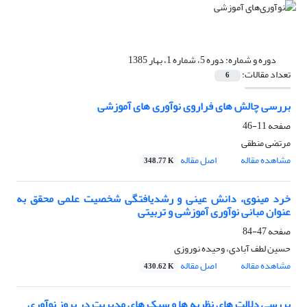
دوره و شماره:
دوره 5، شماره 1، بهار 1385
تعداد مقالات:
6
بررسی چالش های فراروی نوآوری های آموزشی
صفحه
11-46
مرتضی منطقی
مشاهده مقاله
اصل مقاله
348.77 K
خرد مینوی، دانش عینی و رشدیافتگی شخصیت علمی محقق به
عنوان مبانی نوآوری آموزشی و تربیتی
صفحه
47-84
حسین لطف آبادی، وحیده نوروزی
مشاهده مقاله
اصل مقاله
430.62 K
بررسی دلالت های نظریه ها و سبک های مدیریت در بروز نوآوری