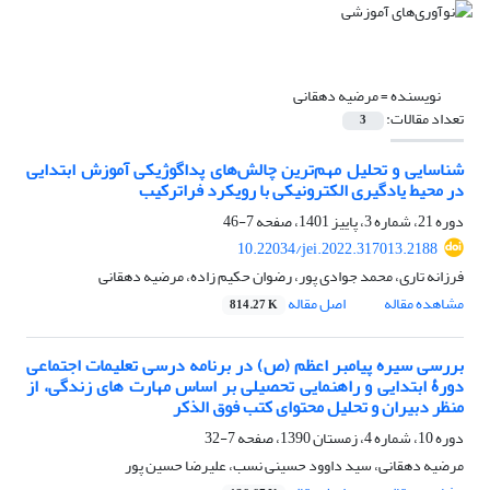
نویسنده =
مرضیه دهقانی
تعداد مقالات:
3
شناسایی و تحلیل ‌مهم‌ترین چالش‌های پداگوژیکی آموزش ابتدایی
در محیط یادگیری الکترونیکی با رویکرد فراترکیب
دوره 21، شماره 3، پاییز 1401، صفحه
7-46
10.22034/jei.2022.317013.2188
فرزانه تاری، محمد جوادی پور، رضوان حکیم زاده، مرضیه دهقانی
مشاهده مقاله
اصل مقاله
814.27 K
بررسی سیره پیامبر اعظم (ص) در برنامه درسی تعلیمات اجتماعی
دورۀ ابتدایی و راهنمایی تحصیلی بر اساس مهارت های زندگی، از
منظر دبیران و تحلیل محتوای کتب فوق الذکر
دوره 10، شماره 4، زمستان 1390، صفحه
7-32
مرضیه دهقانی، سید داوود حسینی نسب، علیرضا حسین پور