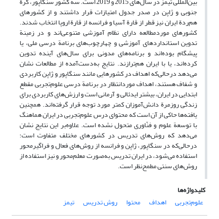
بین‌المللی تیمز در سال‌های 2015 و 2019 است. سه کشور سنگاپور، کرة
جنوبی و ژاپن در صدر جدول امتیازات قرار داشتند و از کشورهای
هم‌ردة ایران نیز قطر از قارة آسیا و فرانسه از قارة اروپا انتخاب شدند.
کشورهای مورد‌مطالعه دارای نظام آموزشی متنوعی‌اند و در زمینة
تدوین استانداردهای آموزشی و چهارچوب‌های برنامة‌ درسی ملی، یا
پیشگام بوده‌اند و برنامه‌های مدونی برای سال‌های آینده تدوین
کرده‌اند، یا با ایران هم‌ترازند. نتایج به‌دست‌آمده از مطالعات نشان
می‌دهد در‌حالی‌که اهداف در کشورهایی مانند سنگاپور و ژاپن کاربردی
و شفاف هستند، اهداف مورد‌انتظار در برنامة درسی علوم‌تجربی مقطع
ابتدایی در ایران، بیشتر ایدئالی و آرمانی است و ارزش‌های کاربردی برای
زندگی روزمرة دانش‌آموزان کمتر مورد توجه قرار گرفته‌اند. همچنین
یافته‌ها حاکی از آن است که محتوای درس علوم‌تجربی در ایران هماهنگ
با توسعة علوم و فنّاوری متحول نشده است. علاوه‌بر این نتایج نشان
می‌دهد که روش‌های تدریس در کشورهای مختلف متفاوت است؛
در‌حالی‌که در سنگاپور، ژاپن و فرانسه از روش‌های فعال و فراگیر‌محور
استفاده می‌شود، در ایران تدریس به‌صورت معلم‌محور و نیز استفاده از
روش‌های سنتی مطمح‌نظر است.
کلیدواژه‌ها
علوم‌تجربی
اهداف
محتوا
روش تدریس
تیمز