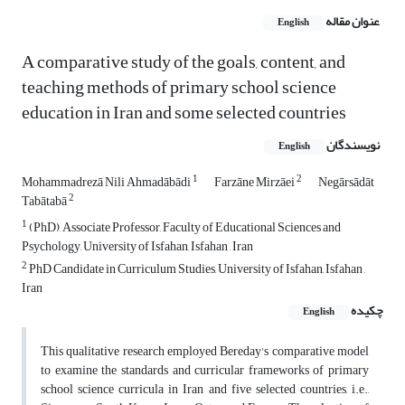
عنوان مقاله
English
A comparative study of the goals, content, and
teaching methods of primary school science
education in Iran and some selected countries
نویسندگان
English
1
2
Mohammadrezā Nili Ahmadābādi
Farzāne Mirzāei
Negārsādāt
2
Tabātabā
1
(PhD), Associate Professor, Faculty of Educational Sciences and
Psychology, University of Isfahan, Isfahan , Iran
2
PhD Candidate in Curriculum Studies, University of Isfahan, Isfahan ,
Iran
چکیده
English
This qualitative research employed Bereday's comparative model
to examine the standards and curricular frameworks of primary
school science curricula in Iran and five selected countries, i.e.,