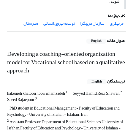
شوند.
کلیدواژه‌ها
مربیگری
سازمان مربیگرا
توسعه نیروی انسانی
هنرستان
عنوان مقاله
English
Developing a coaching-oriented organization
model for Vocational school based on a qualitative
approach
نویسندگان
English
1
2
hakemeh khatoon noori imamzadeh
Seyyed Hamid Reza Shavran
3
Saeed Rajaepour
1
PhD student in Educational Management - Faculty of Education and
Psychology- University of Isfahan - Isfahan – Iran
2
Assistant Professor, Department of Educational Sciences, University of
Isfahan, Faculty of Education and Psychology- University of Isfahan -