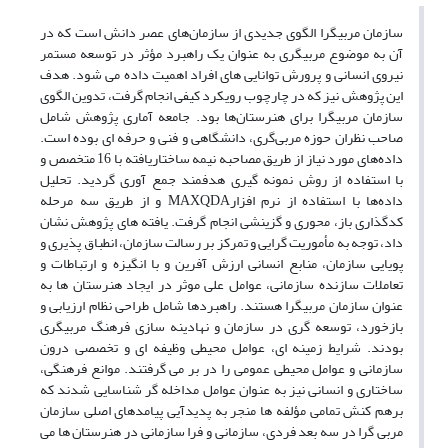
سازمان مربیگرا الگوی جدیدی از سازمان‌های عصر دانش است که در
آن به موضوع مربیگری به عنوان یک راهبرد مؤثر در توسعه مستمر
نیروی انسانی و پرورش توانایی های افراد اهمیت داده می شود. هدف
این پژوهش نیز که در چارچوب رویکرد کیفی انجام گرفت، تدوین الگوی
سازمان مربیگرا برای هنرستان‌ها بود. جامعه آماری پژوهش شامل
صاحب نظران حوزه مربی‌گری، دانشگاهی و فنی و حرفه ای بوده است.
داده‌های مورد نیاز از طریق مصاحبه نیمه ساختاریافته با 16 متخصص و
با استفاده از روش نمونه گیری هدفمند جمع آوری گردید. تحلیل
داده‌ها با استفاده از نرم افزارMAXQDA و از طریق سه مرحله
کد‌گذاری باز، محوری و گزینشی انجام گرفت. یافته های پژوهش نشان
داد، توجه به مأموریت گرایی و تمرکز بر رسالت سازمان، انطباق پذیری و
پویایی سازمان، منابع انسانی ارزش آفرین و با انگیزه و ارتباطات و
تعاملات سازنده سازمانی، عوامل علی موثر در ایجاد هنرستان ها به
عنوان سازمان مربیگرا هستند. راهبردها شامل طراحی نظام ارزیابی و
بازخورد، توسعه گری در سازمان و نهادینه سازی فرهنگ مربیگری
بودند. شرایط زمینه ای، عوامل محیطی وظیفه ای و تخصصی درون
سازمانی و عوامل محیطی عمومی را در بر می گرفتند. موانع فرهنگی،
ساختاری و انسانی نیز به عنوان عوامل مداخله گر شناسایی شدند که
برهم کنش تمامی مؤلفه ها منجر به پدیدآیی پیامدهای اصلی سازمان
مربی گرا در سه بعد فردی، سازمانی و فرا سازمانی در هنرستان ها می