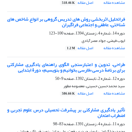
مشاهده مقاله
اصل مقاله
518.46 K
فراتحلیل اثربخشی روش های تدریس گروهی بر انواع شاخص های
شناختی، عاطفی و اجتماعی فراگیران
دوره 14، شماره 4، زمستان 1394، صفحه
100-123
ایوب فیضی، جواد مصرآبادی
مشاهده مقاله
اصل مقاله
1.2 M
طراحی، تدوین و اعتبارسنجی الگوی راهنمای یادگیری مشارکتی
برای برنامۀ درسی «فارسی بخوانیم و بنویسیم» دورۀ ابتدایی
دوره 12، شماره 2، تابستان 1392، صفحه
9-50
سید محمدحسین حسینی، معصومه مطور
مشاهده مقاله
اصل مقاله
586.66 K
تأثیر یادگیری مشارکتی بر پیشرفت تحصیلی درس علوم تجربی و
اضطراب امتحان
دوره 11، شماره 4، زمستان 1391، صفحه
83-98
محمدرضا کرامتی، ابوذر حیدری رفعت، علی عنایتی نوین فر، اکبر هدایتی