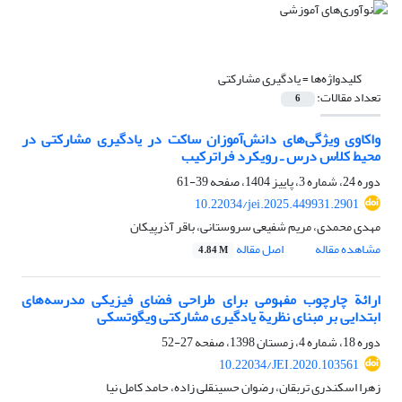
کلیدواژه‌ها =
یادگیری مشارکتی
تعداد مقالات:
6
واکاوی ویژگی‌های دانش‌آموزان ساکت در یادگیری مشارکتی در
محیط کلاس درس ـ رویکرد فراترکیب
دوره 24، شماره 3، پاییز 1404، صفحه
39-61
10.22034/jei.2025.449931.2901
مهدی محمدی، مریم شفیعی سروستانی، باقر آذرپیکان
مشاهده مقاله
اصل مقاله
4.84 M
ارائة چارچوب مفهومی برای طراحی فضای فیزیکی مدرسه‌های
ابتدایی بر مبنای نظریة یادگیری مشارکتی ویگوتسکی
دوره 18، شماره 4، زمستان 1398، صفحه
27-52
10.22034/JEI.2020.103561
زهرا اسکندری تربقان، رضوان حسینقلی زاده، حامد کامل نیا