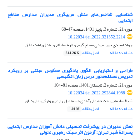
شناسایی شاخص‌های منش مربیگری مدیران مدارس مقاطع
ابتدایی
دوره 21، شماره 3، پاییز 1401، صفحه
47-68
10.22034/jei.2022.321352.2214
جواد امجدی حور، مهدی مصلح گرمی، الهه سلطانی، عادل زاهد بابلان
مشاهده مقاله
اصل مقاله
544.26 K
طراحی و اعتباریابی الگوی یادگیری معکوس مبتنی بر رویکرد
تدریس مسئله‌محور درس زبان انگلیسی
دوره 21، شماره 2، تابستان 1401، صفحه
81-104
10.22034/jei.2022.292844.1988
شیلا سلیمانی، خدیجه علی آبادی، اسماعیل زارعی زوارکی، علی دلاور
مشاهده مقاله
اصل مقاله
1.01 M
نقش مدیران در پیشرفت تحصیلی دانش آموزان مدارس ابتدایی
پسرانۀ شهر تهران: آزمون اثر سبک رهبریِ تحولی