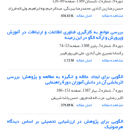
دوره 9، شماره 2، تابستان 1389، صفحه
89-126
حسن رضا زین آبادی، محمدرضا بهرنگی، عبدالرحیم نوه ابراهیم، ولی اله فرزاد
مشاهده مقاله
اصل مقاله
456.63 K
بررسی موانع به کارگیری فناوری اطلاعات و ارتباطات در آموزش
وپرورش و ارائه الگو در این زمینه
دوره 8، شماره 3، پاییز 1388، صفحه
53-74
رکسانا نصیری علی آبادی، علی تقی پورظهیر
مشاهده مقاله
اصل مقاله
1.72 M
الگویی برای ایجاد علاقه و انگیزه به مطالعه و پژوهش: بررسی
اثربخشی آن در دانش آموزان دورۀ راهنمایی
دوره 7، شماره 2، بهار 1387، صفحه
151-186
اکبر رضایی، عزت اله قدم پور، حسن پاشا شریفی
مشاهده مقاله
اصل مقاله
379.89 K
الگویی برای پژوهش در ارزشیابی تحصیلی بر اساس دیدگاه
هرمنوتیک