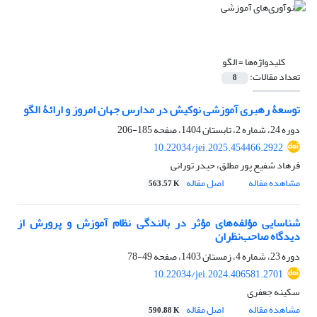
کلیدواژه‌ها =
الگو
تعداد مقالات:
8
توسعۀ رهبری آموزشی نوکیش در مدارس جهان امروز و ارائۀ الگو
دوره 24، شماره 2، تابستان 1404، صفحه
185-206
10.22034/jei.2025.454466.2922
فرهاد شفیع پور مطلق، حیدر تورانی
مشاهده مقاله
اصل مقاله
563.57 K
شناسایی مؤلفه‌های مؤثر در بالندگی نظام آموزش و پرورش از
دیدگاه صاحب‌نظران
دوره 23، شماره 4، زمستان 1403، صفحه
49-78
10.22034/jei.2024.406581.2701
سکینه جعفری
مشاهده مقاله
اصل مقاله
590.88 K