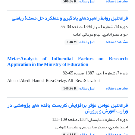
مشاهده مقاله
اصل مقاله
506.86 K
فراتحلیل روابط راهبردهای یادگیری و عملکرد حل مسئلۀ ریاضی
دوره 14، شماره 1، بهار 1394، صفحه
34-55
جواد مصرآبادی، الهام عرفانی آداب
مشاهده مقاله
اصل مقاله
2.38 M
Meta-Analysis of Influential Factors on Research
Application in the Ministry of Education
دوره 7، شماره 1، بهار 1387، صفحه
65-82
Ahmad Abedi، Hamid-Reza Oreizy، Ali-Reza Shavakhi
مشاهده مقاله
اصل مقاله
146.96 K
فراتحلیل عوامل مؤثر برافزایش کاربست یافته های پژوهشی در
وزارت آموزش و پرورش
دوره 4، شماره 2، تابستان 1384، صفحه
109-133
احمد عابدی، حمیدرضا عریضی، علیرضا شواخی
مشاهده مقاله
اصل مقاله