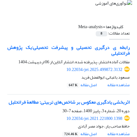
کلیدواژه‌ها =
Meta-analysis
تعداد مقالات:
8
رابطه ی درگیری تحصیلی و پیشرفت تحصیلی:یک پژوهش
فراتحلیلی
مقالات آماده انتشار، پذیرفته شده، انتشار آنلاین از
06 اردیبهشت 1404
10.22034/jei.2025.499872.3132
مسعود باغبانی، ابوالفضل فرید
مشاهده مقاله
اصل مقاله
647 K
اثربخشی یادگیری معکوس بر شاخص‌های تربیتی: مطالعة فراتحلیل
دوره 20، شماره 3، پاییز 1400، صفحه
7-30
10.22034/jei.2021.221800.1398
حافظ صاحب یار، جواد مصر آبادی
مشاهده مقاله
اصل مقاله
724.46 K