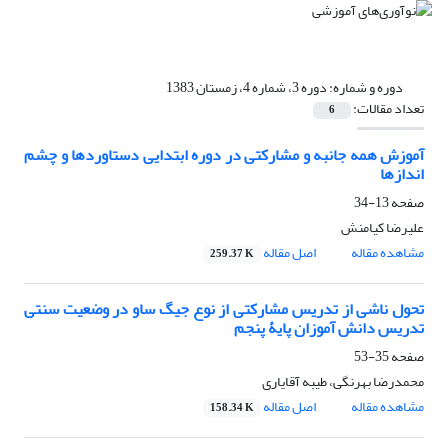
دوره و شماره:
دوره 3، شماره 4، زمستان 1383
تعداد مقالات:
6
آموزش همه جانبه و مشارکتی در دوره ابتدایی دستاوردها و چشم
اندازها
صفحه
13-34
علیرضا کیامنش
مشاهده مقاله
اصل مقاله
259.37 K
تحول ناشی از تدریس مشارکتی از نوع جیگ ساو در وضعیت سنتی
تدریس دانش آموزان پایۀ پنجم
صفحه
35-53
محمدرضا بهرنگی، طیبه آقایاری
مشاهده مقاله
اصل مقاله
158.34 K