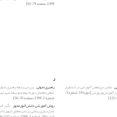
1399، صفحه 79-92]
ر
ی
نقش ذی‌نفعان آموزشی در استقرار
رهبری تحولی
بررسی رابطة رهبری تحولی
ر آموزش‌وپرورش
[دوره 19، شماره 3،
شغلی معلمان دورة دوم متوسطة شهر تهر
شماره 2، 1399، صفحه 35-56]
روش آموزشی دانش‌آموز‌محور
تأثیر آ
مدل‌سازی ریاضی بر تجربه‌های شوقِ دان
[دوره 19، شماره 1، 1399، صفحه 127-146]