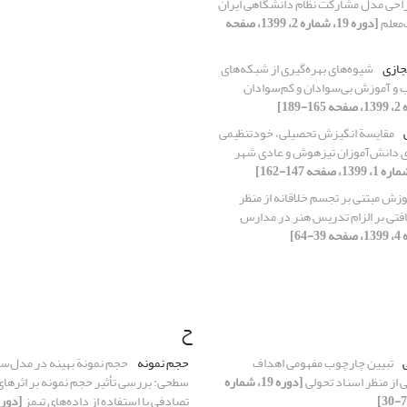
احی مدل مشارکت نظام دانشگاهی ایران
‌معلم
[دوره 19، شماره 2، 1399، صفحه
جازی
شیوه‌های بهره‌گیری از شبکه‌های
 و آموزش بی‌سوادان و کم‌سوادان
مقایسة انگیزش تحصیلی، خودتنظیمی
 دانش‌آموزان تیزهوش و عادی شهر
زش مبتنی بر تجسم خلاقانه از منظر
فتی بر الزام تدریس هنر در مدارس
ح
تبیین چارچوب مفهومی اهداف
حجم نمونه
حجم نمونة بهینه در مدل‌س
 از منظر اسناد تحولی
[دوره 19، شماره
سطحی: بررسی تأثیر حجم نمونه بر اثرهای 
تصادفی با استفاده از داده‌های تیمز