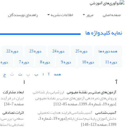
صفحه اصلی
مرور
اطلاعات نشریه
راهنمای نویسندگان
نمایه کلیدواژه ها
همه دوره ها
دوره 25
دوره 24
دوره 23
دوره 22
دوره 11
دوره 10
دوره 9
دوره 8
دوره 7
دوره 6
همه
آ
ا
ب
پ
ت
ث
ج
آ
ا
آزمون‌های مبتنی بر نقشة مفهومی
ارزشیابی بار شناختی
ابعاد مشارکت
و روش‌های نمره‌دهی آزمون‌های مبتنی بر نقشة مفهومی
ایران در فرآیند 
[دوره 19، شماره 4، 1399، صفحه 85-112]
صفحه 7-34]
آسیب‌شناسی
آسیب‌شناسی فرایند هدایت تحصیلی
اثرات تصادفی
دانش‌آموزان پایة نهم استان ایلام
[دوره 19، شماره 3،
سطحی: بررسی تأث
1399، صفحه 123-148]
تصادفی با استفاد