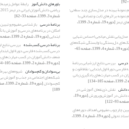
باورهای دانش‌آموز
رابطة عوامل زمینه‌ا
 نمونة بهینه در مدل‌سازی چند سطحی:
ریاضی دانش‌آموزان ایرانی در تیمز 2015
نمونه بر اثرهای ثابت و تصادفی با
شماره 3، 1399، صفحه 33-62]
های تیمز
[دوره 19، شماره 3، 1399،
برنامة درسی
بازشناسی مفهوم و تبیین ج
امکان در برنامه‌های درسی و آموزش با تأ
مدل‌یابی نقش میانجی احساس تنهایی
ابتدایی
[دوره 19، شماره 2، 1399، صفحه 85-104]
ک‌های دل‌بستگی با وابستگی شبکه‏‌های
برنامة درسی کسب‌شده
بررسی نتایج ا
[دوره 19، شماره 4، 1399، صفحه 65-
درسی کسب‌شده فارسی دورة اول ابتدایی:
ضعف دانش‌آموزان در کسب مهارت‌های یا
ة درسی
بررسی نتایج ارزشیابی برنامة
[دوره 19، شماره 2، 1399، صفحه 105-134]
ارسی دورة اول ابتدایی: نقاط قوت و
بی‌سوادان و کم‌سوادان
شیوه‌های بهره‌گ
ن در کسب مهارت‌های یادگیری زبانی
شبکه‌های اجتماعی در جذب و آموزش بی‌
کم‌سوادان
 دانش
نقش ذی‌نفعان آموزشی در
189]
ت دانش در آموزش‌وپرورش
[دوره 19،
یین چارچوب مفهومی اهداف دوره‌های
اسناد تحولی
[دوره 19، شماره 1، 1399،