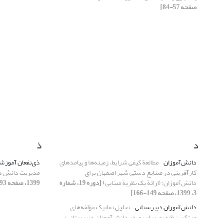
صفحه 57-84]
د
ذ
دانش‌آموزان
مطالعة کیفی شرایط، زمینه‌ها و پیامدهای
ذی‌نفعان آموزش
کارآفرینی در صنایع دستی شهر اصفهان برای
مدیریت دانش د
دانش‌آموزان: (ارائة یک نظریة مبنایی)
[دوره 19، شماره
1399، صفحه 93-122]
3، 1399، صفحه 149-166]
دانش‌آموزان دبیرستانی
تحلیل تماتیک مؤلفه‌های
مرتکبین قلدری سایبری در دانش‌آموزان دبیرستانی: