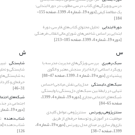
درسی و ویژگی‌های کتاب درسی مطلوب در دورة ابتدایی:
یک مطالعة کیفی
[دوره 19، شماره 4، 1399، صفحه 155-
184]
دورة ابتدایی
تحلیل محتوای کتاب‌های فارسی دورة
ابتدایی بر اساس شاخص‌های شورای‌عالی انقلاب فرهنگی
[دوره 19، شماره 4، 1399، صفحه 185-213]
س
ش
سبک رهبری
بررسی ویژگی‌های مدیریت مدرسه با
شایستگی
تبیی
رویکرد اسلامی: ارائة ابزار سنجش معتبر و الگوی
شایستگی و تحلیل
پیشنهادی
[دوره 19، شماره 1، 1399، صفحه 47-88]
به شایستگی‌های
حرفه‌ای و کارد
سبک‌های دلبستگی
مدل‌یابی نقش میانجی احساس
31-46]
تنهایی در رابطة بین سبک‌های دل‌بستگی با وابستگی
شبکه‏‌های اجتماعی مجازی
[دوره 19، شماره 4، 1399،
شبکه‌های اجتما
صفحه 65-84]
اجتماعی در جذب
[دوره 19، شماره 2، 1399، صفحه 165-189]
سنتزپژوهی روبرتس
سنتزپژوهی عوامل کلیدی
موفقیت در آموزش و توسعة حرفه‌ای از طریق
شتاب‌دهنده
ت
بازی‌وارسازی بر مبنای مدل روبرتس
[دوره 19، شماره 4،
شتاب‌دهنده
1399، صفحه 7-38]
126]