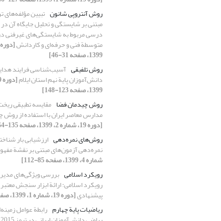
روش آنتروپی شانون
تبیین مؤلفه‌های ت
مبتنی بر شایستگی و تحلیل جایگاه آن در 
درسی مربوط به شایستگی‌های غیرفنی دو
متوسطة فنی و حرفه‌ای و کاردانش
1399، صفحه 31-46]
روش تلفیقی
آسیب‌شناسی فرایند هدای
دانش‌آموزان پایة نهم استان ایلام
1399، صفحه 123-148]
روش چیدمان فضا
مقایسه تطبیقی ریخ
مدارس معاصر ایران با استفاده از روش 
[دوره 19، شماره 2، 1399، صفحه 135-164]
روش‌های نمره‌دهی
ارزشیابی بار شناخت
نمره‌دهی آزمون‌های مبتنی بر نقشة مفهو
شماره 4، 1399، صفحه 85-112]
رویکرد اسلامی
بررسی ویژگی‌های مدیر
رویکرد اسلامی: ارائة ابزار سنجش معتبر 
پیشنهادی
[دوره 19، شماره 1، 1399، صفحه 47-88]
ریاضیات پایة چهارم
رابطة عوامل زمینه‌
ریاضی دانش‌آموزان ایرانی در تیمز 2015