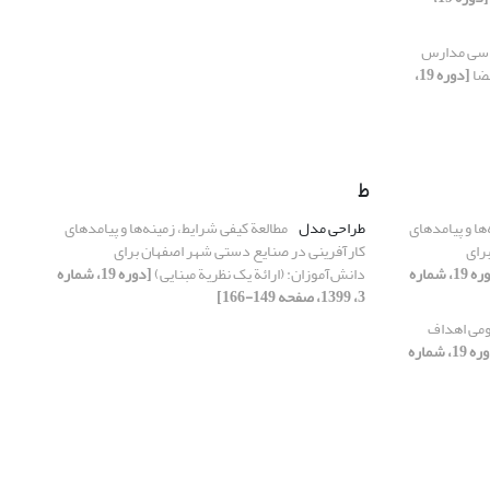
اسی مدارس
فضا
[دوره 19،
ط
ها و پیامدهای
طراحی مدل
مطالعة کیفی شرایط، زمینه‌ها و پیامدهای
رای
کارآفرینی در صنایع دستی شهر اصفهان برای
[دوره 19، شماره
دانش‌آموزان: (ارائة یک نظریة مبنایی)
[دوره 19، شماره
3، 1399، صفحه 149-166]
ومی اهداف
[دوره 19، شماره