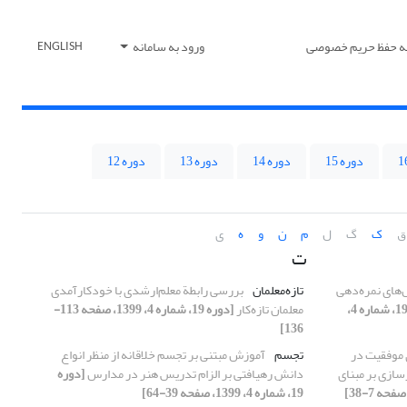
یه حفظ حریم خصوصی
ورود به سامانه
ENGLISH
دوره 15
دوره 14
دوره 13
دوره 12
ق
ک
گ
ل
م
ن
و
ه
ی
ت
‌های نمره‌دهی
تازه‌معلمان
بررسی رابطة معلم‌ارشدی با خودکارآمدی
[دوره 19، شماره 4،
معلمان تازه‌کار
[دوره 19، شماره 4، 1399، صفحه 113-
136]
 موفقیت در
تجسم
آموزش مبتنی بر تجسم خلاقانه از منظر انواع
سازی بر مبنای
دانش رهیافتی بر الزام تدریس هنر در مدارس
[دوره
19، شماره 4، 1399، صفحه 39-64]