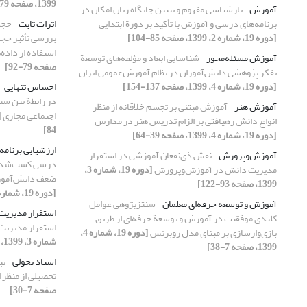
1399، صفحه 79-92]
آموزش
بازشناسی مفهوم و تبیین جایگاه زبان امکان در
برنامه‌های درسی و آموزش با تأکید بر دورة ابتدایی
اثرات ثابت
حجم
[دوره 19، شماره 2، 1399، صفحه 85-104]
بررسی تأثیر حجم 
استفاده از داده‌
آموزش مسئله‌محور
شناسایی ابعاد و مؤلفه‌های توسعة
صفحه 79-92]
تفکر پژوهشی دانش‌آموزان در نظام آموزش‌عمومی ایران
[دوره 19، شماره 4، 1399، صفحه 137-154]
احساس تنهایی
در رابطة بین سب
آموزش هنر
آموزش مبتنی بر تجسم خلاقانه از منظر
اجتماعی مجازی
انواع دانش رهیافتی بر الزام تدریس هنر در مدارس
84]
[دوره 19، شماره 4، 1399، صفحه 39-64]
ارزشیابی برنام
آموزش‌وپرورش
نقش ذی‌نفعان آموزشی در استقرار
درسی کسب‌شده ف
مدیریت دانش در آموزش‌وپرورش
[دوره 19، شماره 3،
ضعف دانش‌آموزا
1399، صفحه 93-122]
[دوره 19، شماره 2، 1399، صفحه 105-134]
آموزش و توسعة حرفه‌ای معلمان
سنتزپژوهی عوامل
استقرار مدیریت
کلیدی موفقیت در آموزش و توسعة حرفه‌ای از طریق
استقرار مدیری
بازی‌وارسازی بر مبنای مدل روبرتس
[دوره 19، شماره 4،
شماره 3، 1399، صفحه 93-122]
1399، صفحه 7-38]
اسناد تحولی
تب
تحصیلی از منظر 
صفحه 7-30]