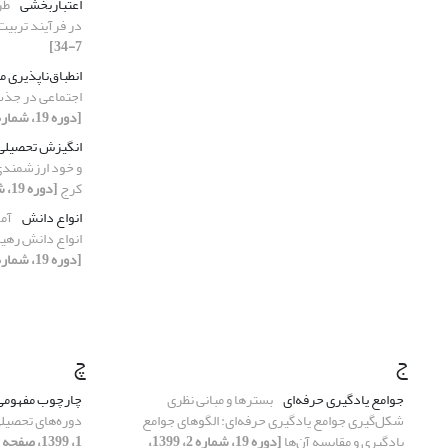
اعتباربخشی
طر
در فرآیند تربیت
7-34]
انطباق‌ناپذیری م
اجتماعی در جذب
[دوره 19، شماره 2، 1399، صفحه 165-189]
انگیزش تحصیلی
و خود ارزشمندی
کرج
[دوره 19، شماره 1، 1399، صفحه 147-162]
انواع دانش
آمو
انواع دانش رهیا
[دوره 19، شماره 4، 1399، صفحه 39-64]
ج
چ
جوامع یادگیری حرفه‌ای
بسترها و مبانی نظری
چارچوب مفهومی
شکل‌گیری جوامع یادگیری حرفه‌ای: الگوهای جوامع
دوره‌های تحصیلی
یادگیری و مقایسه آن‌ها
[دوره 19، شماره 2، 1399،
1، 1399، صفحه 7-30]