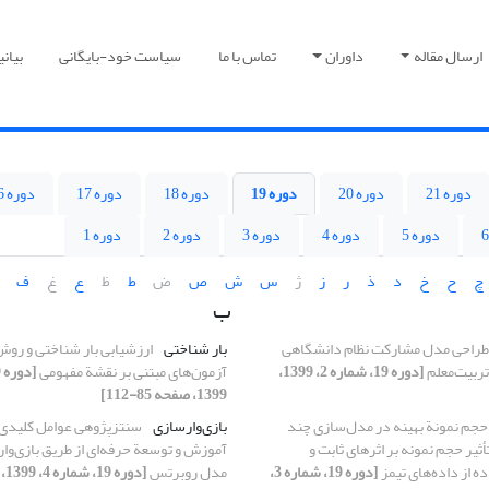
ارسال مقاله
داوران
تماس با ما
سیاست خود-بایگانی
بیان
دوره 21
دوره 20
دوره 19
دوره 18
دوره 17
دوره 16
دوره 5
دوره 4
دوره 3
دوره 2
دوره 1
چ
ح
خ
د
ذ
ر
ز
ژ
س
ش
ص
ض
ط
ظ
ع
غ
ف
ب
طراحی مدل مشارکت نظام دانشگاهی
بار شناختی
ارزشیابی بار شناختی و روش
تربیت‌معلم
[دوره 19، شماره 2، 1399،
آزمون‌های مبتنی بر نقشة مفهومی
1399، صفحه 85-112]
حجم نمونة بهینه در مدل‌سازی چند
بازی‌وارسازی
سنتزپژوهی عوامل کلیدی
یر حجم نمونه بر اثرهای ثابت و
آموزش و توسعة حرفه‌ای از طریق بازی‌وار
ه از داده‌های تیمز
[دوره 19، شماره 3،
مدل روبرتس
[دوره 19، شماره 4، 1399، صفحه 7-38]