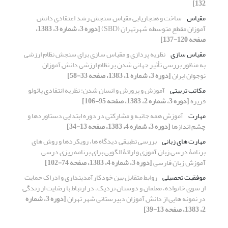
132]
مقیاس
ساخت و هنجاریابی مقیاس سنجش رشد اعتقادی دانش
آموزان مقطع متوسطه شهرتهران (SBD)
[دوره 3، شماره 3، 1383،
صفحه 120-137]
مقیاس سازی
نظریه پردازی و مقیاس سازی برای سنجش نظام ارزشی
به منظور بررسی تأثیر جهانی شدن بر نظام ارزشی دانش آموزان
نوجوان ایران
[دوره 3، شماره 1، 1383، صفحه 33-58]
مکاتب تربیتی
آموزش و پرورش و انسان شدن: نظریه انتقادی پائولو
فریره
[دوره 3، شماره 2، 1383، صفحه 95-106]
مهارت
آموزش همه جانبه و مشارکتی در دوره ابتدایی دستاوردها و
چشم اندازها
[دوره 3، شماره 4، 1383، صفحه 13-34]
مهارت های زبانی
بررسی تطبیقی دیدگاه ها، رویکردها و روش های
برنامۀ درسی زبان آموزی و ارائۀ الگویی برای برنامه ریزی درسی
آموزش زبان فارسی
[دوره 3، شماره 4، 1383، صفحه 74-102]
موفقیت تحصیلی
روابط متقابل بین خودکارآمدپنداری و ادراک حمایت
از سوی خانواده، معلمان و دوستان نزدیک، در ارتباط با رضایت از زندگی
در نمونه هایی از دانش آموزان دبیرستانی شهر تهران
[دوره 3، شماره
2، 1383، صفحه 13-39]