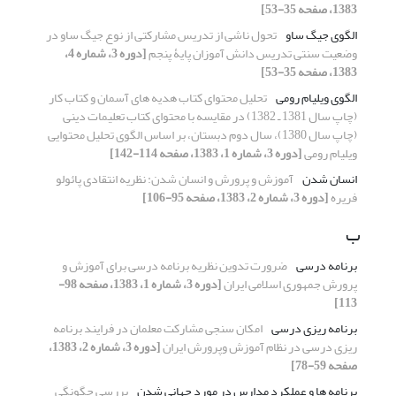
1383، صفحه 35-53]
الگوی جیگ ساو
تحول ناشی از تدریس مشارکتی از نوع جیگ ساو در
وضعیت سنتی تدریس دانش آموزان پایۀ پنجم
[دوره 3، شماره 4،
1383، صفحه 35-53]
الگوی ویلیام رومی
تحلیل محتوای کتاب هدیه های آسمان و کتاب کار
(چاپ سال 1381 ـ 1382) در مقایسه با محتوای کتاب تعلیمات دینی
(چاپ سال 1380)، سال دوم دبستان، بر اساس الگوی تحلیل محتوایی
ویلیام رومی
[دوره 3، شماره 1، 1383، صفحه 114-142]
انسان شدن
آموزش و پرورش و انسان شدن: نظریه انتقادی پائولو
فریره
[دوره 3، شماره 2، 1383، صفحه 95-106]
ب
برنامه درسی
ضرورت تدوین نظریه برنامه درسی برای آموزش و
پرورش جمهوری اسلامی ایران
[دوره 3، شماره 1، 1383، صفحه 98-
113]
برنامه ریزی درسی
امکان سنجی مشارکت معلمان در فرایند برنامه
ریزی درسی در نظام آموزش وپرورش ایران
[دوره 3، شماره 2، 1383،
صفحه 59-78]
برنامه ها و عملکرد مدارس در مورد جهانی شدن
بررسی چگونگی