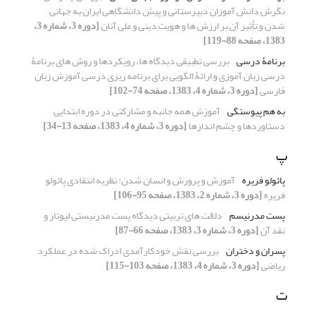
نگرش دانش آموزان دبیرستانی و پیش دانشگاهی ایران به جهانی
شدن و تأثیر آن بر ارزش ها و هویت دینی و ملی آنان
[دوره 3، شماره 3،
1383، صفحه 88-119]
برنامۀ درسی
بررسی تطبیقی دیدگاه ها، رویکردها و روش های برنامۀ
درسی زبان آموزی و ارائۀ الگویی برای برنامه ریزی درسی آموزش زبان
فارسی
[دوره 3، شماره 4، 1383، صفحه 74-102]
به هم پیوستگی
آموزش همه جانبه و مشارکتی در دوره ابتدایی
دستاوردها و چشم اندازها
[دوره 3، شماره 4، 1383، صفحه 13-34]
پ
پائولو فریره
آموزش و پرورش و انسان شدن: نظریه انتقادی پائولو
فریره
[دوره 3، شماره 2، 1383، صفحه 95-106]
پست مدرنیسم
دلالت های تربیتی دیدگاه پست مدرنیستی لیوتار و
نقد آن
[دوره 3، شماره 3، 1383، صفحه 66-87]
پسران و دختران
بررسی نقش خودکارآمدی ادراک شده در عملکرد
ریاضی
[دوره 3، شماره 4، 1383، صفحه 103-115]
ت