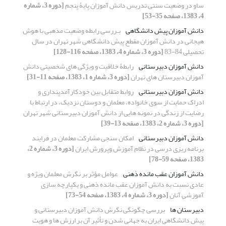
ساو در وضعیت سنتی تدریس دانش آموزان پایۀ پنجم
[دوره 3، شماره
4، 1383، صفحه 35-53]
دانش آموزان پیش دانشگاهی
بـررسی رابطه وضعیت مذهبی با هوش
هیجانی در دانش آموزان مقطع پیش دانشگاهی شهر تهران در سال
تحصیلی 84-83
[دوره 3، شماره 4، 1383، صفحه 116-128]
دانش آموزان دبیرستانی
رابطۀ خلاقیت و ویژگی های شخصیتی دانش
آموزان دبیرستان های تهران
[دوره 3، شماره 1، 1383، صفحه 11-31]
دانش آموزان دبیرستانی
روابط متقابل بین خودکارآمدپنداری و
ادراک حمایت از سوی خانواده، معلمان و دوستان نزدیک، در ارتباط با
رضایت از زندگی در نمونه هایی از دانش آموزان دبیرستانی شهر تهران
[دوره 3، شماره 2، 1383، صفحه 13-39]
دانش آموزان دبیرستانی
امکان سنجی مشارکت معلمان در فرایند
برنامه ریزی درسی در نظام آموزش وپرورش ایران
[دوره 3، شماره 2،
1383، صفحه 59-78]
دانش آموزان عقب مانده ذهنی
عوامل مؤثر بر نگرش معلمان ویژه و
عادی نسبت به دانش آموزان عقب مانده ذهنی و یکپارچه سازی
آموزشی آنان
[دوره 3، شماره 4، 1383، صفحه 54-73]
دبیرستان ها
بررسی چگونگی نگرش دانش آموزان دبیرستانی و
پیش دانشگاهی ایران به جهانی شدن و تأثیر آن بر ارزش ها و هویت