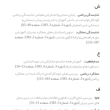
ش
شایستگی ریاضی
پایایی سنجی و اعتباریابی مقیاس شایستگی ریاضی
کودکان اوترخت در دانش آموزان دختر و پسر پیش دبستانی و
دبستانی شهر اصفهان
[دوره 3، شماره 3، 1383، صفحه 49-65]
شایستگی عملکرد
تدوین استانداردهای عملکرد مدیران آموزشی
دوره راهنمایی و ارائۀ الگوی مناسب
[دوره 3، شماره 2، 1383، صفحه
107-132]
ع
عدم قطعیت
آموزش همه جانبه و مشارکتی در دوره ابتدایی
دستاوردها و چشم اندازها
[دوره 3، شماره 4، 1383، صفحه 13-34]
عملکرد ریاضی
بررسی نقش خودکارآمدی ادراک شده در عملکرد
ریاضی
[دوره 3، شماره 4، 1383، صفحه 103-115]
ف
فاوا
بررسی نتایج کاربرد فناوری اطلاعات و ارتباطات در دبیرستان
های شهر تهران
[دوره 3، شماره 3، 1383، صفحه 11-31]
فرآیند
بررسی و مقایسهٔ اثربخشی روش های آموزش ریاضی به دانش