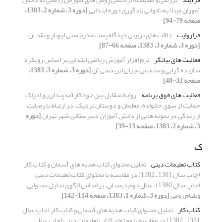
آموزان مبتلا به ناتوانی یادگیری دورهٔ ابتدایی
[دوره 3، شماره 2، 1383،
صفحه 79-94]
فراروایت
دلالت های تربیتی دیدگاه پست مدرنیستی لیوتار و نقد آن
[دوره 3، شماره 3، 1383، صفحه 66-87]
فعالیت های بیانگر
نرم افزار آموزش ریاضی ابتدایی بر اساس رویکرد
سازنده گرایی و سنجش میزان اثربخشی آن
[دوره 3، شماره 3، 1383،
صفحه 32-48]
فعالیت های فوق برنامه
روابط متقابل بین خودکارآمدپنداری و ادراک
حمایت از سوی خانواده، معلمان و دوستان نزدیک، در ارتباط با رضایت
از زندگی در نمونه هایی از دانش آموزان دبیرستانی شهر تهران
[دوره
3، شماره 2، 1383، صفحه 13-39]
ک
کتاب تعلیمات دینی
تحلیل محتوای کتاب هدیه های آسمان و کتاب کار
(چاپ سال 1381 ـ 1382) در مقایسه با محتوای کتاب تعلیمات دینی
(چاپ سال 1380)، سال دوم دبستان، بر اساس الگوی تحلیل محتوایی
ویلیام رومی
[دوره 3، شماره 1، 1383، صفحه 114-142]
کتاب کار
تحلیل محتوای کتاب هدیه های آسمان و کتاب کار (چاپ سال
1381 ـ 1382) در مقایسه با محتوای کتاب تعلیمات دینی (چاپ سال