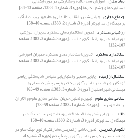
ابعاد مکان
آموزش همه جانبه و مشارکتی در دوره ابتدایی
دستاوردها و چشم اندازها
[دوره 3، شماره 4، 1383، صفحه 13-34]
اجتماع مجازی
جهانی شدن، انقلاب اطلاعاتی و تعلیم و تربیت: با تأکید
بر دیدگاه ژ. ف. لیوتار
[دوره 3، شماره 2، 1383، صفحه 40-58]
ارزشیابی عملکرد
تدوین استانداردهای عملکرد مدیران آموزشی
دوره راهنمایی و ارائۀ الگوی مناسب
[دوره 3، شماره 2، 1383، صفحه
107-132]
استاندارد عملکرد
تدوین استانداردهای عملکرد مدیران آموزشی
دوره راهنمایی و ارائۀ الگوی مناسب
[دوره 3، شماره 2، 1383، صفحه
107-132]
استقلال از زمینه
پایایی سنجی و اعتباریابی مقیاس شایستگی ریاضی
کودکان اوترخت در دانش آموزان دختر و پسر پیش دبستانی و
دبستانی شهر اصفهان
[دوره 3، شماره 3، 1383، صفحه 49-65]
اسلامی سازی علوم
تبیین و تحلیل جریان اسلامی سازی علوم و آثار آن
بر تعلیم و تربیت
[دوره 3، شماره 1، 1383، صفحه 59-78]
اطلاعات
جهانی شدن، انقلاب اطلاعاتی و تعلیم و تربیت: با تأکید بر
دیدگاه ژ. ف. لیوتار
[دوره 3، شماره 2، 1383، صفحه 40-58]
الگوهای تدریس
تحول ناشی از تدریس مشارکتی از نوع جیگ ساو در
وضعیت سنتی تدریس دانش آموزان پایۀ پنجم
[دوره 3، شماره 4،