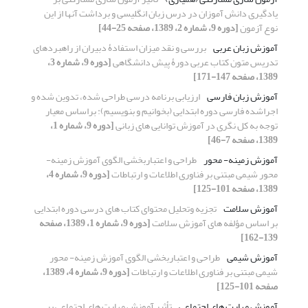
یادگیری دانش آموزان در درس زبان انگلیسی و برداشت آنها از این
نوع آزمون
[دوره 9، شماره 2، 1389، صفحه 25-44]
آموزش زبان عربی
بررسی و نقد میزان استفادۀ دبیران از راهبردهای
تدریس متون کتاب عربی دورۀ پیش دانشگاهی
[دوره 9، شماره 3،
1389، صفحه 147-171]
آموزش زبان فارسی
ارزیابی برنامه درسی طراحی شده، تدوین شده و
اجراشده فارسی دوره ابتدایی (بخوانیم و بنویسیم): براساس معیار
توجه به کل نگری در آموزش توانایی های زبانی
[دوره 9، شماره 1،
1389، صفحه 7-46]
آموزش زمینه- محور
طراحی و اعتباربخشی الگوی آموزش زمینه-
محور شیمی مبتنی بر فناوری اطلاعات و ارتباطات
[دوره 9، شماره 4،
1389، صفحه 101-125]
آموزش سلامت
تجزیه وتحلیل محتوای کتاب های درسی دوره ابتدایی
بر اساس مؤلفه های آموزش سلامت
[دوره 9، شماره 1، 1389، صفحه
139-162]
آموزش شیمی
طراحی و اعتباربخشی الگوی آموزش زمینه- محور
شیمی مبتنی بر فناوری اطلاعات و ارتباطات
[دوره 9، شماره 4، 1389،
صفحه 101-125]
آموزش مهارت های اجتماعی
تأثیر آموزش مهارت های اجتماعی بر