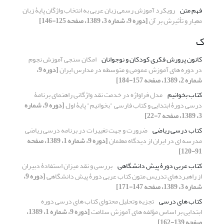
فهم متن
رویکرد آموزش رسمی زبان عربی به انتخاب واژگان پایۀ زبان
معیار و تأثیرش بر آن
[دوره 9، شماره 3، 1389، صفحه 125-146]
ک
کانون پرورش فکری کودکان و نوجوانان
امکان سنجی آموزش نجوم
در دوره های آموزش عمومی و متوسطه در مدارس ایران
[دوره 9،
شماره 2، 1389، صفحه 157-184]
کتاب بخوانیم
مدل فراواژه در خدمت نقد واژگانی راهنمای برنامۀ
درسی دورۀ ابتدایی و کتاب فارسی "بخوانیم" پایۀ اول
[دوره 9، شماره
3، 1389، صفحه 7-22]
کتاب درسی ریاضی
ضرورت و جهت تغییرات در برنامه درسی ریاضی
مدرسه ای در ایران از دیدگاه معلمان
[دوره 9، شماره 1، 1389، صفحه
91-120]
کتاب عربی دورۀ پیش دانشگاهی
بررسی و نقد میزان استفادۀ دبیران
از راهبردهای تدریس متون کتاب عربی دورۀ پیش دانشگاهی
[دوره 9،
شماره 3، 1389، صفحه 147-171]
کتاب های درسی
تجزیه وتحلیل محتوای کتاب های درسی دوره
ابتدایی بر اساس مؤلفه های آموزش سلامت
[دوره 9، شماره 1، 1389،
صفحه 139-162]