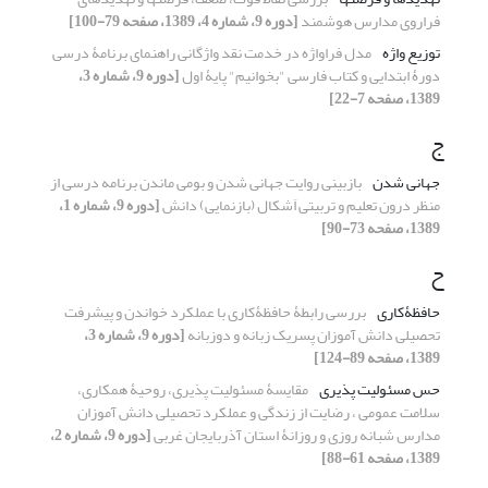
فراروی مدارس هوشمند
[دوره 9، شماره 4، 1389، صفحه 79-100]
توزیع واژه
مدل فراواژه در خدمت نقد واژگانی راهنمای برنامۀ درسی
دورۀ ابتدایی و کتاب فارسی "بخوانیم" پایۀ اول
[دوره 9، شماره 3،
1389، صفحه 7-22]
ج
جهانی شدن
بازبینی روایت جهانی شدن و بومی ماندن برنامه درسی از
منظر درون تعلیم و تربیتی اَشکال (بازنمایی) دانش
[دوره 9، شماره 1،
1389، صفحه 73-90]
ح
حافظۀکاری
بررسی رابطۀ حافظۀکاری با عملکرد خواندن و پیشرفت
تحصیلی دانش آموزان پسریک زبانه و دوزبانه
[دوره 9، شماره 3،
1389، صفحه 89-124]
حس مسئولیت پذیری
مقایسۀ مسئولیت پذیری، روحیۀ همکاری،
سلامت عمومی ، رضایت از زندگی و عملکرد تحصیلی دانش آموزان
مدارس شبانه روزی و روزانۀ استان آذربایجان غربی
[دوره 9، شماره 2،
1389، صفحه 61-88]