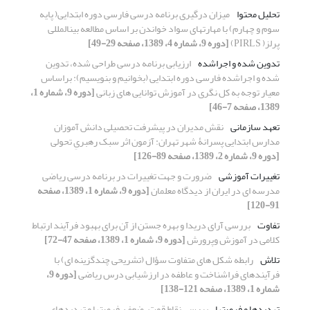
تحلیل محتوا
میزان درگیری برنامه درسی فارسی دوره ابتدایی( پایه
سوم و چهارم) با مهارتهای سواد خواندن بر اساس مطالعه بینالمللی
پرلز( PIRLS)
[دوره 9، شماره 4، 1389، صفحه 29-49]
تدوین شده و اجراشده
ارزیابی برنامه درسی طراحی شده، تدوین
شده و اجراشده فارسی دوره ابتدایی (بخوانیم و بنویسیم): براساس
معیار توجه به کل نگری در آموزش توانایی های زبانی
[دوره 9، شماره 1،
1389، صفحه 7-46]
تعهد سازمانی
نقش مدیران در پیشرفت تحصیلی دانش آموزان
مدارس ابتدایی پسرانۀ شهر تهران: آزمون اثر سبک رهبریِ تحولی
[دوره 9، شماره 2، 1389، صفحه 89-126]
تغییرات آموزشی
ضرورت و جهت تغییرات در برنامه درسی ریاضی
مدرسه ای در ایران از دیدگاه معلمان
[دوره 9، شماره 1، 1389، صفحه
91-120]
تفاوت
بررسی آرای دریدا و بهره جستن از آن برای بهبود فرآیند ارتباط
کلامی در آموزش وپرورش
[دوره 9، شماره 1، 1389، صفحه 47-72]
تلاش
رابطه شکل های متفاوت سؤال (تشریحی چندگزینه ای) با
فرآیندهای فراشناخت و عاطفه در ارزشیابی درس ریاضی
[دوره 9،
شماره 1، 1389، صفحه 121-138]
تهدیدها و فرصتها
بررسی نقاط قوت، ضعف، فرصتها و تهدیدهای