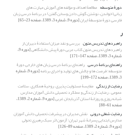
دورۀ متوسطه
مطالعۀ اهداف و مؤلفه های آموزش مهارت های
زبانی(خواندن، نوشتن،گوش دادن وسخن گفتن) در برنامۀ درسی زبان
فارسی دورۀ متوسطۀ ایران
[دوره 9، شماره 3، 1389، صفحه 23-65]
ر
راهبردهای تدریس متون
بررسی و نقد میزان استفادۀ دبیران از
راهبردهای تدریس متون کتاب عربی دورۀ پیش دانشگاهی
[دوره 9،
شماره 3، 1389، صفحه 147-171]
راهنمای برنامۀ درسی
راهنمای برنامۀ درسی زبان های خارجی دورۀ
متوسطه: فرصت ها و چالش های تولید و اجرای برنامه
[دوره 9، شماره
3، 1389، صفحه 172-199]
رضایت از زندگی
مقایسۀ مسئولیت پذیری، روحیۀ همکاری، سلامت
عمومی ، رضایت از زندگی و عملکرد تحصیلی دانش آموزان مدارس
شبانه روزی و روزانۀ استان آذربایجان غربی
[دوره 9، شماره 2، 1389،
صفحه 61-88]
رضایت شغلی درونی
نقش مدیران در پیشرفت تحصیلی دانش آموزان
مدارس ابتدایی پسرانۀ شهر تهران: آزمون اثر سبک رهبریِ تحولی
[دوره 9، شماره 2، 1389، صفحه 89-126]