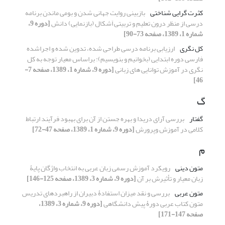
کثرت گرایی شناختی
بازبینی روایت جهانی شدن و بومی ماندن برنامه
درسی از منظر درون تعلیم و تربیتی اَشکال (بازنمایی) دانش
[دوره 9،
شماره 1، 1389، صفحه 73-90]
کل نگری
ارزیابی برنامه درسی طراحی شده، تدوین شده و اجراشده
فارسی دوره ابتدایی (بخوانیم و بنویسیم): براساس معیار توجه به کل
نگری در آموزش توانایی های زبانی
[دوره 9، شماره 1، 1389، صفحه 7-
46]
گ
گفتار
بررسی آرای دریدا و بهره جستن از آن برای بهبود فرآیند ارتباط
کلامی در آموزش وپرورش
[دوره 9، شماره 1، 1389، صفحه 47-72]
م
متون دینی
رویکرد آموزش رسمی زبان عربی به انتخاب واژگان پایۀ
زبان معیار و تأثیرش بر آن
[دوره 9، شماره 3، 1389، صفحه 125-146]
متون عربی
بررسی و نقد میزان استفادۀ دبیران از راهبردهای تدریس
متون کتاب عربی دورۀ پیش دانشگاهی
[دوره 9، شماره 3، 1389،
صفحه 147-171]