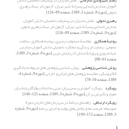
رفتار شهروندی سازمانی
نقش مدیران در پیشرفت تحصیلی دانش
آموزان مدارس ابتدایی پسرانۀ شهر تهران: آزمون اثر سبک رهبریِ
تحولی
[دوره 9، شماره 2، 1389، صفحه 89-126]
رهبری تحولی
نقش مدیران در پیشرفت تحصیلی دانش آموزان
مدارس ابتدایی پسرانۀ شهر تهران: آزمون اثر سبک رهبریِ تحولی
[دوره 9، شماره 2، 1389، صفحه 89-126]
روحیۀ همکاری
مقایسۀ مسئولیت پذیری، روحیۀ همکاری، سلامت
عمومی ، رضایت از زندگی و عملکرد تحصیلی دانش آموزان مدارس
شبانه روزی و روزانۀ استان آذربایجان غربی
[دوره 9، شماره 2، 1389،
صفحه 61-88]
رو ش شناسی پژوهشی
روش شناسی پژوهش های مربوط به یادگیری
الکترونیکی: مقایسه پژوهش های ایرانی و خارجی
[دوره 9، شماره 4،
1389، صفحه 50-78]
رویکرد
رویکرد آموزش رسمی زبان عربی به انتخاب واژگان پایۀ زبان
معیار و تأثیرش بر آن
[دوره 9، شماره 3، 1389، صفحه 125-146]
رویکرد ارتباطی
راهنمای برنامۀ درسی زبان های خارجی دورۀ
متوسطه: فرصت ها و چالش های تولید و اجرای برنامه
[دوره 9، شماره
3، 1389، صفحه 172-199]
ز