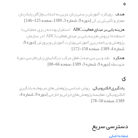
ه
هدف
رویکرد آموزش رسمی زبان عربی به انتخاب واژگان پایۀ زبان
معیار و تأثیرش بر آن
[دوره 9، شماره 3، 1389، صفحه 125-146]
هزینه یابی بر مبنای فعالیت ABC
استقراربودجه ر یزی عملیاتی با
استفاده ا زروش هزینه یابی بر مبنای فعالیت(ABC )در سازمان
پژوهش و برنامه ریزی آموزشی وزارت آموزش و پرورش
[دوره 9،
شماره 4، 1389، صفحه 150-172]
همکرد
نقد و بررسی مبحث فعل مرکب درکتابهای زبان فارسی دورۀ
متوسطه
[دوره 9، شماره 3، 1389، صفحه 66-88]
ی
یادگیری الکترونیکی
روش شناسی پژوهش های مربوط به یادگیری
الکترونیکی: مقایسه پژوهش های ایرانی و خارجی
[دوره 9، شماره 4،
1389، صفحه 50-78]
دسترسی سریع
صفحه اصلی