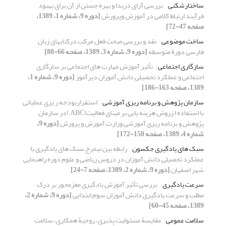
ساختارشکنی
بررسی آرای دریدا و بهره جستن از آن برای بهبود
فرآیند ارتباط کلامی در آموزش وپرورش
[دوره 9، شماره 1، 1389،
صفحه 47-72]
ساخت موضوعی
نقد و بررسی مبحث فعل مرکب درکتابهای زبان
فارسی دورۀ متوسطه
[دوره 9، شماره 3، 1389، صفحه 66-88]
سازگاری اجتماعی
تأثیر آموزش مهارت های اجتماعی بر سازگاری
اجتماعی و عملکرد تحصیلی دانش آموزان دیرآموز
[دوره 9، شماره 1،
1389، صفحه 163-186]
سازمان پژوهش و برنامه ریزی آموزشی
استقراربودجه ر یزی عملیاتی
با استفاده ا زروش هزینه یابی بر مبنای فعالیت(ABC )در سازمان
پژوهش و برنامه ریزی آموزشی وزارت آموزش و پرورش
[دوره 9،
شماره 4، 1389، صفحه 150-172]
سبک های یادگیری جکسون
رابطه بین نیمرخ سبک های یادگیری با
عملکرد تحصیلی دانش آموزان در دروس ریاضی و علوم دوره راهنمایی
شهر اصفهان
[دوره 9، شماره 2، 1389، صفحه 7-24]
سرعت یادگیری
بررسی تأثیر آموزش یادگیری مغزمحور بر درک
مطلب و سرعت یادگیری دانش آموزان سوم ابتدایی
[دوره 9، شماره 2،
1389، صفحه 45-60]
سلامت عمومی
مقایسۀ مسئولیت پذیری، روحیۀ همکاری، سلامت