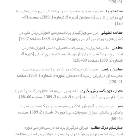
91-120]
مطالعه پیزا
ضرورت و جهت تغییرات در برنامه درسی ریاضی مدرسه
ای در ایران از دیدگاه معلمان
[دوره 9، شماره 1، 1389، صفحه 91-
120]
مطالعه تطبیقی
بررسی ویژگیهای برنامهدرسی آموزش زبان ملی در
کشورهای حوزة زبان فارسی
[دوره 9، شماره 4، 1389، صفحه 7-28]
معلمان
نقش مدیران در پیشرفت تحصیلی دانش آموزان مدارس
ابتدایی پسرانۀ شهر تهران: آزمون اثر سبک رهبریِ تحولی
[دوره 9،
شماره 2، 1389، صفحه 89-126]
معلمان ریاضی
ضرورت و جهت تغییرات در برنامه درسی ریاضی
مدرسه ای در ایران از دیدگاه معلمان
[دوره 9، شماره 1، 1389، صفحه
91-120]
معیار نحوی گسترش پذیری
نقد و بررسی مبحث فعل مرکب درکتابهای
زبان فارسی دورۀ متوسطه
[دوره 9، شماره 3، 1389، صفحه 66-88]
مغز
بررسی تأثیر آموزش یادگیری مغزمحور بر درک مطلب و سرعت
یادگیری دانش آموزان سوم ابتدایی
[دوره 9، شماره 2، 1389، صفحه
45-60]
مهارتهای درک مطلب
میزان درگیری برنامه درسی فارسی دوره
ابتدایی( پایه سوم و چهارم) با مهارتهای سواد خواندن بر اساس مطالعه