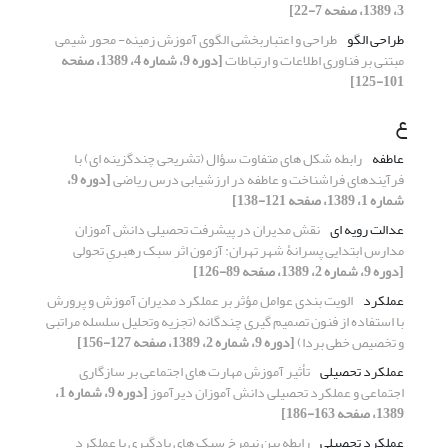
3، 1389، صفحه 7-22]
طراحی الگو
طراحی و اعتباربخشی الگوی آموزش زمینه- محور شیمی
مبتنی بر فناوری اطلاعات و ارتباطات
[دوره 9، شماره 4، 1389، صفحه
101-125]
ع
عاطفه
رابطه شکل های متفاوت سؤال (تشریحی چندگزینه ای) با
فرآیندهای فراشناخت و عاطفه در ارزشیابی درس ریاضی
[دوره 9،
شماره 1، 1389، صفحه 121-138]
عدالت رویه ای
نقش مدیران در پیشرفت تحصیلی دانش آموزان
مدارس ابتدایی پسرانۀ شهر تهران: آزمون اثر سبک رهبریِ تحولی
[دوره 9، شماره 2، 1389، صفحه 89-126]
عملکرد
الویت بندی عوامل مؤثر بر عملکرد مدیران آموزش و پرورش
با استفاده از فنون تصمیم گیری چندگانه (تجزیه وتحلیل سلسله مراتبی
و تخصیص خطی بردا)
[دوره 9، شماره 2، 1389، صفحه 127-156]
عملکرد تحصیلی
تأثیر آموزش مهارت های اجتماعی بر سازگاری
اجتماعی و عملکرد تحصیلی دانش آموزان دیرآموز
[دوره 9، شماره 1،
1389، صفحه 163-186]
عملکرد تحصیلی
رابطه بین نیمرخ سبک های یادگیری با عملکرد