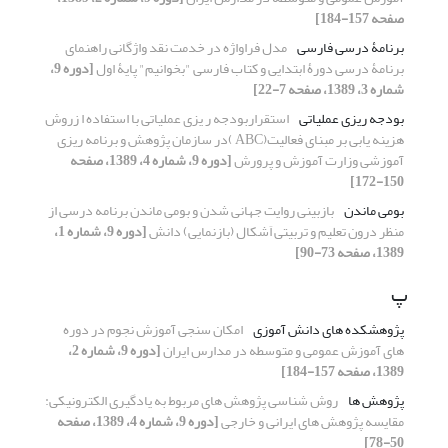
صفحه 157-184]
برنامۀ درسی فارسی
مدل فراواژه در خدمت نقد واژگانی راهنمای
برنامۀ درسی دورۀ ابتدایی و کتاب فارسی "بخوانیم" پایۀ اول
[دوره 9،
شماره 3، 1389، صفحه 7-22]
بودجه ریزی عملیاتی
استقراربودجه ر یزی عملیاتی با استفاده ا زروش
هزینه یابی بر مبنای فعالیت(ABC )در سازمان پژوهش و برنامه ریزی
آموزشی وزارت آموزش و پرورش
[دوره 9، شماره 4، 1389، صفحه
150-172]
بومی ماندن
بازبینی روایت جهانی شدن و بومی ماندن برنامه درسی از
منظر درون تعلیم و تربیتی اَشکال (بازنمایی) دانش
[دوره 9، شماره 1،
1389، صفحه 73-90]
پ
پژوهشکده های دانش آموزی
امکان سنجی آموزش نجوم در دوره
های آموزش عمومی و متوسطه در مدارس ایران
[دوره 9، شماره 2،
1389، صفحه 157-184]
پژوهش ها
روش شناسی پژوهش های مربوط به یادگیری الکترونیکی:
مقایسه پژوهش های ایرانی و خارجی
[دوره 9، شماره 4، 1389، صفحه
50-78]