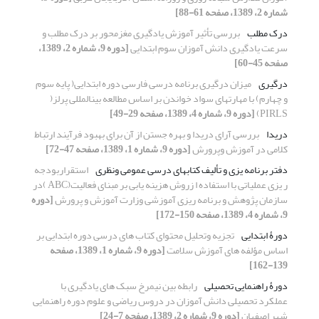
شماره 2، 1389، صفحه 61-88]
درک مطلب
بررسی تأثیر آموزش یادگیری مغزمحور بر درک مطلب و
سرعت یادگیری دانش آموزان سوم ابتدایی
[دوره 9، شماره 2، 1389،
صفحه 45-60]
درگیری
میزان درگیری برنامه درسی فارسی دوره ابتدایی( پایه سوم
و چهارم) با مهارتهای سواد خواندن بر اساس مطالعه بینالمللی پرلز(
PIRLS)
[دوره 9، شماره 4، 1389، صفحه 29-49]
دریدا
بررسی آرای دریدا و بهره جستن از آن برای بهبود فرآیند ارتباط
کلامی در آموزش وپرورش
[دوره 9، شماره 1، 1389، صفحه 47-72]
دفتر برنامه یزی و تألیف کتابهای درسی عمومی ونظری
استقراربودجه
ر یزی عملیاتی با استفاده ا زروش هزینه یابی بر مبنای فعالیت(ABC )در
سازمان پژوهش و برنامه ریزی آموزشی وزارت آموزش و پرورش
[دوره
9، شماره 4، 1389، صفحه 150-172]
دورۀ ابتدایی
تجزیه وتحلیل محتوای کتاب های درسی دوره ابتدایی بر
اساس مؤلفه های آموزش سلامت
[دوره 9، شماره 1، 1389، صفحه
139-162]
دورۀ راهنمایی تحصیلی
رابطه بین نیمرخ سبک های یادگیری با
عملکرد تحصیلی دانش آموزان در دروس ریاضی و علوم دوره راهنمایی
شهر اصفهان
[دوره 9، شماره 2، 1389، صفحه 7-24]