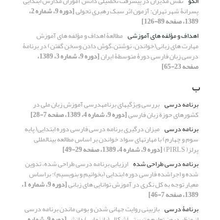
الگو
نقش مدیران در پیشرفت تحصیلی دانش آموزان مدارس ابتدایی
پسرانۀ شهر تهران: آزمون اثر سبک رهبریِ تحولی
[دوره 9، شماره 2،
1389، صفحه 89-126]
اهداف و مؤلفه های آموزشی
مطالعۀ اهداف و مؤلفه های آموزش
مهارت های زبانی(خواندن، نوشتن،گوش دادن وسخن گفتن) در برنامۀ
درسی زبان فارسی دورۀ متوسطۀ ایران
[دوره 9، شماره 3، 1389،
صفحه 23-65]
ب
برنامه درسی
بررسی ویژگیهای برنامهدرسی آموزش زبان ملی در
کشورهای حوزة زبان فارسی
[دوره 9، شماره 4، 1389، صفحه 7-28]
برنامه درسی
میزان درگیری برنامه درسی فارسی دوره ابتدایی( پایه
سوم و چهارم) با مهارتهای سواد خواندن بر اساس مطالعه بینالمللی
پرلز( PIRLS)
[دوره 9، شماره 4، 1389، صفحه 29-49]
برنامه درسی طراحی شده
ارزیابی برنامه درسی طراحی شده، تدوین
شده و اجراشده فارسی دوره ابتدایی (بخوانیم و بنویسیم): براساس
معیار توجه به کل نگری در آموزش توانایی های زبانی
[دوره 9، شماره 1،
1389، صفحه 7-46]
برنامۀ درسی
بازبینی روایت جهانی شدن و بومی ماندن برنامه درسی
از منظر درون تعلیم و تربیتی اَشکال (بازنمایی) دانش
[دوره 9، شماره