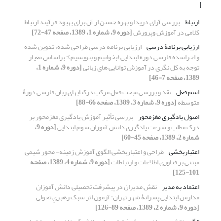
ا
ارتباط
بررسی آرای دریدا و بهره جستن از آن برای بهبود فرآیند ارتباط
کلامی در آموزش وپرورش
[دوره 9، شماره 1، 1389، صفحه 47-72]
ارزیابی برنامۀ درسی
ارزیابی برنامه درسی طراحی شده، تدوین شده
و اجراشده فارسی دوره ابتدایی (بخوانیم و بنویسیم): براساس معیار
توجه به کل نگری در آموزش توانایی های زبانی
[دوره 9، شماره 1،
1389، صفحه 7-46]
اسم فعل
نقد و بررسی مبحث فعل مرکب درکتابهای زبان فارسی دورۀ
متوسطه
[دوره 9، شماره 3، 1389، صفحه 66-88]
اصول یادگیری مغزمحور
بررسی تأثیر آموزش یادگیری مغزمحور بر
درک مطلب و سرعت یادگیری دانش آموزان سوم ابتدایی
[دوره 9،
شماره 2، 1389، صفحه 45-60]
اعتباربخشی
طراحی و اعتباربخشی الگوی آموزش زمینه- محور شیمی
مبتنی بر فناوری اطلاعات و ارتباطات
[دوره 9، شماره 4، 1389، صفحه
101-125]
اعتماد به مدیر
نقش مدیران در پیشرفت تحصیلی دانش آموزان
مدارس ابتدایی پسرانۀ شهر تهران: آزمون اثر سبک رهبریِ تحولی
[دوره 9، شماره 2، 1389، صفحه 89-126]