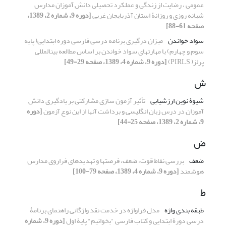
عمومی ، رضایت از زندگی و عملکرد تحصیلی دانش آموزان مدارس
شبانه روزی و روزانۀ استان آذربایجان غربی
[دوره 9، شماره 2، 1389،
صفحه 61-88]
سواد خواندن
میزان درگیری برنامه درسی فارسی دوره ابتدایی( پایه
سوم و چهارم) با مهارتهای سواد خواندن بر اساس مطالعه بینالمللی
پرلز( PIRLS)
[دوره 9، شماره 4، 1389، صفحه 29-49]
ش
شیوۀ نوین ارزشیابی
تأثیر آزمون سازی مشارکتی بر یادگیری دانش
آموزان در درس زبان انگلیسی و برداشت آنها از این نوع آزمون
[دوره
9، شماره 2، 1389، صفحه 25-44]
ض
ضعف
بررسی نقاط قوت، ضعف، فرصتها و تهدیدهای فراروی مدارس
هوشمند
[دوره 9، شماره 4، 1389، صفحه 79-100]
ط
طبقه بندی واژه
مدل فراواژه در خدمت نقد واژگانی راهنمای برنامۀ
درسی دورۀ ابتدایی و کتاب فارسی "بخوانیم" پایۀ اول
[دوره 9، شماره