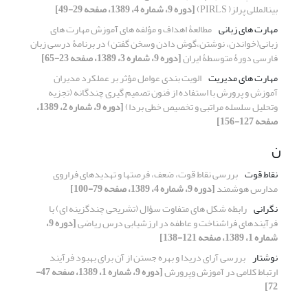
بینالمللی پرلز( PIRLS)
[دوره 9، شماره 4، 1389، صفحه 29-49]
مهارت های زبانی
مطالعۀ اهداف و مؤلفه های آموزش مهارت های
زبانی(خواندن، نوشتن،گوش دادن وسخن گفتن) در برنامۀ درسی زبان
فارسی دورۀ متوسطۀ ایران
[دوره 9، شماره 3، 1389، صفحه 23-65]
مهارت های مدیریت
الویت بندی عوامل مؤثر بر عملکرد مدیران
آموزش و پرورش با استفاده از فنون تصمیم گیری چندگانه (تجزیه
وتحلیل سلسله مراتبی و تخصیص خطی بردا)
[دوره 9، شماره 2، 1389،
صفحه 127-156]
ن
نقاط قوت
بررسی نقاط قوت، ضعف، فرصتها و تهدیدهای فراروی
مدارس هوشمند
[دوره 9، شماره 4، 1389، صفحه 79-100]
نگرانی
رابطه شکل های متفاوت سؤال (تشریحی چندگزینه ای) با
فرآیندهای فراشناخت و عاطفه در ارزشیابی درس ریاضی
[دوره 9،
شماره 1، 1389، صفحه 121-138]
نوشتار
بررسی آرای دریدا و بهره جستن از آن برای بهبود فرآیند
ارتباط کلامی در آموزش وپرورش
[دوره 9، شماره 1، 1389، صفحه 47-
72]