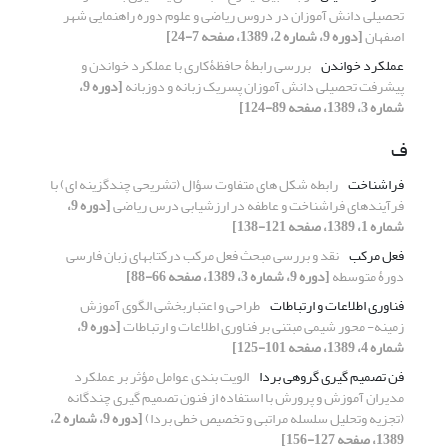
تحصیلی دانش آموزان در دروس ریاضی و علوم دوره راهنمایی شهر
اصفهان
[دوره 9، شماره 2، 1389، صفحه 7-24]
عملکرد خواندن
بررسی رابطۀ حافظۀکاری با عملکرد خواندن و
پیشرفت تحصیلی دانش آموزان پسریک زبانه و دوزبانه
[دوره 9،
شماره 3، 1389، صفحه 89-124]
ف
فراشناخت
رابطه شکل های متفاوت سؤال (تشریحی چندگزینه ای) با
فرآیندهای فراشناخت و عاطفه در ارزشیابی درس ریاضی
[دوره 9،
شماره 1، 1389، صفحه 121-138]
فعل مرکب
نقد و بررسی مبحث فعل مرکب درکتابهای زبان فارسی
دورۀ متوسطه
[دوره 9، شماره 3، 1389، صفحه 66-88]
فناوری اطلاعات و ارتباطات
طراحی و اعتباربخشی الگوی آموزش
زمینه- محور شیمی مبتنی بر فناوری اطلاعات و ارتباطات
[دوره 9،
شماره 4، 1389، صفحه 101-125]
فن تصمیم گیری گروهی بردا
الویت بندی عوامل مؤثر بر عملکرد
مدیران آموزش و پرورش با استفاده از فنون تصمیم گیری چندگانه
(تجزیه وتحلیل سلسله مراتبی و تخصیص خطی بردا)
[دوره 9، شماره 2،
1389، صفحه 127-156]