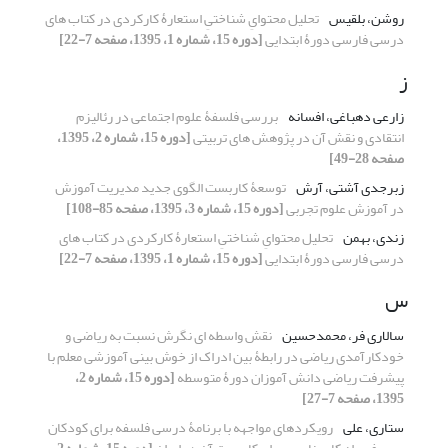
روشن، بلقیس
تحلیل محتوایِ شناختیِ استعارۀ کارکردی در کتاب های
درسی فارسی دورۀ ابتدایی
[دوره 15، شماره 1، 1395، صفحه 7-22]
ز
زارعی دهباغی، افسانه
بررسی فلسفۀ علوم اجتماعی در رئالیزم
انتقادی و نقش آن در پژوهش های تربیتی
[دوره 15، شماره 2، 1395،
صفحه 28-49]
زبرجدی آشتی، آرش
توسعۀ کاربست الگوی جدید مدیریت آموزش
در آموزش علوم تجربی
[دوره 15، شماره 3، 1395، صفحه 85-108]
زندی، بهمن
تحلیل محتوایِ شناختیِ استعارۀ کارکردی در کتاب های
درسی فارسی دورۀ ابتدایی
[دوره 15، شماره 1، 1395، صفحه 7-22]
س
سالاری فر، محمدحسین
نقش واسطه ای نگرش نسبت به ریاضی و
خودکارآمدی ریاضی در رابطۀ بین ادراک از خوش بینی آموزشی معلم با
پیشرفت ریاضی دانش آموزان دورۀ متوسطه
[دوره 15، شماره 2،
1395، صفحه 7-27]
ستاری، علی
رویکردهای مواجهه با برنامۀ درسی فلسفه برای کودکان