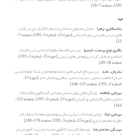
1395، صفحه 7-28]
ب
باباسالاری، زهرا
تحلیل محتوایِ شناختیِ استعارۀ کارکردی در کتاب
های درسی فارسی دورۀ ابتدایی
[دوره 15، شماره 1، 1395، صفحه 7-
22]
باقری نوع پرست، خسرو
بررسی فلسفۀ علوم اجتماعی در رئالیزم
انتقادی و نقش آن در پژوهش های تربیتی
[دوره 15، شماره 2، 1395،
صفحه 28-49]
بدریان، عابد
بررسی کج فهمی های دانشجومعلمان رشتۀ علوم تجربی
دربارۀ ماهیت تبخیر، سرعت تبخیر سطحی و فشار بخار
[دوره 15،
شماره 3، 1395، صفحه 125-146]
بهرامی، فاطمه
ویژگی های روان سنجی مقیاس کنجکاوی و اکتشاف:
تحلیل عاملی اکتشافی و تأییدی
[دوره 15، شماره 2، 1395، صفحه 151-
164]
بهرامی، لیلا
پایایی امتحانات نهایی سال سوم متوسطه با استفاده از
نظریۀ تعمیم پذیری
[دوره 15، شماره 3، 1395، صفحه 170-188]
بهرنگی، محمدرضا
توسعۀ کاربست الگوی جدید مدیریت آموزش در