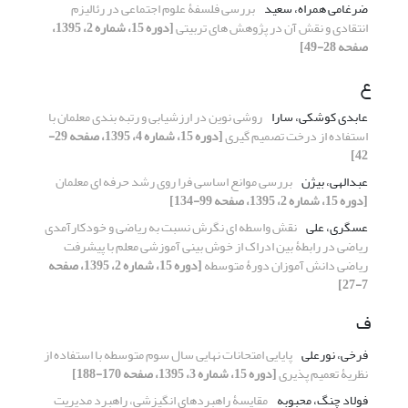
ضرغامی همراه، سعید
بررسی فلسفۀ علوم اجتماعی در رئالیزم
انتقادی و نقش آن در پژوهش های تربیتی
[دوره 15، شماره 2، 1395،
صفحه 28-49]
ع
عابدی کوشکی، سارا
روشی نوین در ارزشیابی و رتبه بندی معلمان با
استفاده از درخت تصمیم گیری
[دوره 15، شماره 4، 1395، صفحه 29-
42]
عبدالهی، بیژن
بررسی موانع اساسی فرا روی رشد حرفه ای معلمان
[دوره 15، شماره 2، 1395، صفحه 99-134]
عسگری، علی
نقش واسطه ای نگرش نسبت به ریاضی و خودکارآمدی
ریاضی در رابطۀ بین ادراک از خوش بینی آموزشی معلم با پیشرفت
ریاضی دانش آموزان دورۀ متوسطه
[دوره 15، شماره 2، 1395، صفحه
7-27]
ف
فرخی، نورعلی
پایایی امتحانات نهایی سال سوم متوسطه با استفاده از
نظریۀ تعمیم پذیری
[دوره 15، شماره 3، 1395، صفحه 170-188]
فولاد چنگ، محبوبه
مقایسۀ راهبردهای انگیزشی، راهبرد مدیریت