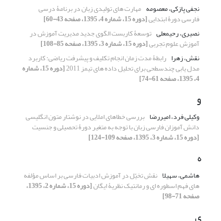
نجفی پازکی، معصومه
مهارت های تولیدی زبان در برنامۀ درسی
فارسی دورۀ ابتدایی
[دوره 15، شماره 4، 1395، صفحه 43-60]
نصیری، رحیمعلی
توسعۀ کاربست الگوی جدید مدیریت آموزش در
آموزش علوم تجربی
[دوره 15، شماره 3، 1395، صفحه 85-108]
نقش، زهرا
رابطۀ مدت زمان انجام تکلیف و پیشرفت ریاضی: کاربرد
مدل یابی چندسطحی برای تحلیل داده های تیمز 2011
[دوره 15، شماره
4، 1395، صفحه 61-74]
و
وکیلی فرد، امیررضا
بررسی خطاهای املایی در نوشتار متون انگلیسی
دانش آموزان فارسی زبان با توجه به متغیر دورۀ تحصیلی و جنسیت
[دوره 15، شماره 3، 1395، صفحه 109-124]
ه
هاشمی، سهیلا
نقش تخیّل در آموزش ادبیات فارسی بر اساس مؤلفه
های فهم اسطوره ای و رمانتیک نظریۀ ایگان
[دوره 15، شماره 2، 1395،
صفحه 71-98]
ی