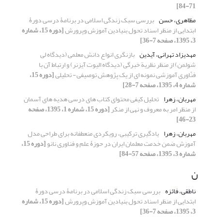
71-84]
مظاهری، حسن
بررسی سبک زندگی اسلامی در برنامۀ درسی دورۀ
ابتدایی از منظر اسناد تحول بنیادین آموزش وپرورش
[دوره 15، شماره
3، 1395، صفحه 7-36]
مهدیزاد تهرانی، آیدین
بازنگری انواع دانش معلمی (دیدگاه لی
شولمن) از منظر نظریة خبرگی (دیدگاه الیوت آیزنر) و ارتباط آن با
فنّاوری آموزشی نمونه ای از یک پژوهش توصیفی - تحلیلی
[دوره 15،
شماره 4، 1395، صفحه 7-28]
مهربان، زهرا
تحلیل کیفی محتوای کتاب های درسی هدیه های آسمان
از منظر امر به معروف و نهی از منکر
[دوره 15، شماره 1، 1395، صفحه
23-46]
مهربان، زهرا
یادگیری ترکیبی، رویکردی منعطفانه برای طراحی مدل
آموزش ضمن خدمت معلمان ایران در حوزۀ علم و فناوری نانو
[دوره 15،
شماره 3، 1395، صفحه 57-84]
ن
ناطقی، فائزه
بررسی سبک زندگی اسلامی در برنامۀ درسی دورۀ
ابتدایی از منظر اسناد تحول بنیادین آموزش وپرورش
[دوره 15، شماره
3، 1395، صفحه 7-36]