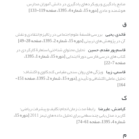
منابع یادگیری و رویکردهای یادگیری در دانش آموزان مدارس
هوشمند و عادی
[دوره 15، شماره 4، 1395، صفحه 119-133]
ق
قائدی، یحیی
بررسی فلسفۀ علوم اجتماعی در رئالیزم انتقادی و نقش
آن در پژوهش های تربیتی
[دوره 15، شماره 2، 1395، صفحه 28-49]
قاسم پور مقدم، حسین
تحلیل محتوایِ شناختیِ استعارۀ کارکردی در
کتاب های درسی فارسی دورۀ ابتدایی
[دوره 15، شماره 1، 1395،
صفحه 7-22]
قاسمی، زیبا
ویژگی های روان سنجی مقیاس کنجکاوی و اکتشاف:
تحلیل عاملی اکتشافی و تأییدی
[دوره 15، شماره 2، 1395، صفحه 151-
164]
ک
کیامنش، علیرضا
رابطۀ مدت زمان انجام تکلیف و پیشرفت ریاضی:
کاربرد مدل یابی چندسطحی برای تحلیل داده های تیمز 2011
[دوره 15،
شماره 4، 1395، صفحه 61-74]
م