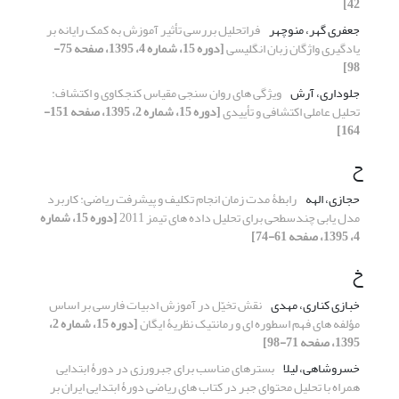
42]
جعفری گهر، منوچهر
فراتحلیل بررسی تأثیر آموزش به کمک رایانه بر
یادگیری واژگان زبان انگلیسی
[دوره 15، شماره 4، 1395، صفحه 75-
98]
جلوداری، آرش
ویژگی های روان سنجی مقیاس کنجکاوی و اکتشاف:
تحلیل عاملی اکتشافی و تأییدی
[دوره 15، شماره 2، 1395، صفحه 151-
164]
ح
حجازی، الهه
رابطۀ مدت زمان انجام تکلیف و پیشرفت ریاضی: کاربرد
مدل یابی چندسطحی برای تحلیل داده های تیمز 2011
[دوره 15، شماره
4، 1395، صفحه 61-74]
خ
خبازی کناری، مهدی
نقش تخیّل در آموزش ادبیات فارسی بر اساس
مؤلفه های فهم اسطوره ای و رمانتیک نظریۀ ایگان
[دوره 15، شماره 2،
1395، صفحه 71-98]
خسروشاهی، لیلا
بسترهای مناسب برای جبرورزی در دورۀ ابتدایی
همراه با تحلیل محتوای جبر در کتاب های ریاضی دورۀ ابتدایی ایران بر