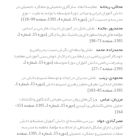
محلاتی، ریحانه
مقایسة ابعاد سازگاری تحصیلی و عملکرد تحصیلی در
دانش آموزان ایرانی و مهاجر دورۀ متوسطه با توجه به ملیت - نوع
مدرسه و جنسیت آنان
[دوره 15، شماره 4، 1395، صفحه 99-118]
محمدپور، مائده
نقش تخیّل در آموزش ادبیات فارسی بر اساس
مؤلفه های فهم اسطوره ای و رمانتیک نظریۀ ایگان
[دوره 15، شماره 2،
1395، صفحه 71-98]
محمدزاده، محمد
نقش واسطه ای نگرش نسبت به ریاضی و
خودکارآمدی ریاضی در رابطۀ بین ادراک از خوش بینی آموزشی معلم با
پیشرفت ریاضی دانش آموزان دورۀ متوسطه
[دوره 15، شماره 2،
1395، صفحه 7-27]
محمودی، زینب
نقش مدیران در ایجاد و توسعۀ تسهیم دانش در
معلمان ابتدایی: معرفی متغیر رهبری تسهیم دانش
[دوره 15، شماره 1،
1395، صفحه 85-103]
مرزبان، عباس
ویژگی های روان سنجی مقیاس کنجکاوی و اکتشاف:
تحلیل عاملی اکتشافی و تأییدی
[دوره 15، شماره 2، 1395، صفحه 151-
164]
مصرآبادی، جواد
بررسی مقایسه ای دانش آموزان منضبط و دانش
آموزان دارای مشکل انضباطی، از لحاظ سه مؤلفۀ عاطفه به مدرسه،
صفات شخصیتی و عملکرد تحصیلی
[دوره 15، شماره 1، 1395، صفحه