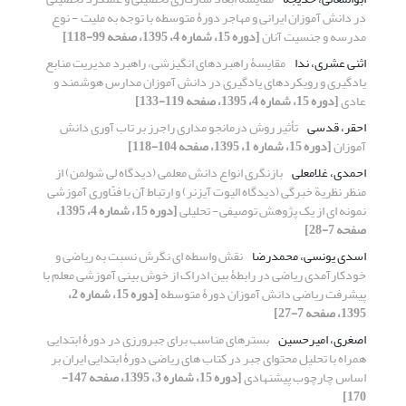
در دانش آموزان ایرانی و مهاجر دورۀ متوسطه با توجه به ملیت - نوع
مدرسه و جنسیت آنان
[دوره 15، شماره 4، 1395، صفحه 99-118]
اثنی عشری، ندا
مقایسۀ راهبردهای انگیزشی، راهبرد مدیریت منابع
یادگیری و رویکردهای یادگیری در دانش آموزان مدارس هوشمند و
عادی
[دوره 15، شماره 4، 1395، صفحه 119-133]
احقر، قدسی
تأثیر روش درمانجو مداری راجرز بر تاب آوری دانش
آموزان
[دوره 15، شماره 1، 1395، صفحه 104-118]
احمدی، غلامعلی
بازنگری انواع دانش معلمی (دیدگاه لی شولمن) از
منظر نظریة خبرگی (دیدگاه الیوت آیزنر) و ارتباط آن با فنّاوری آموزشی
نمونه ای از یک پژوهش توصیفی - تحلیلی
[دوره 15، شماره 4، 1395،
صفحه 7-28]
اسدی یونسی، محمدرضا
نقش واسطه ای نگرش نسبت به ریاضی و
خودکارآمدی ریاضی در رابطۀ بین ادراک از خوش بینی آموزشی معلم با
پیشرفت ریاضی دانش آموزان دورۀ متوسطه
[دوره 15، شماره 2،
1395، صفحه 7-27]
اصغری، امیرحسین
بسترهای مناسب برای جبرورزی در دورۀ ابتدایی
همراه با تحلیل محتوای جبر در کتاب های ریاضی دورۀ ابتدایی ایران بر
اساس چارچوب پیشنهادی
[دوره 15، شماره 3، 1395، صفحه 147-
170]