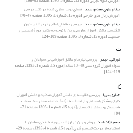
آموزش علوم تجربی
[دوره 15، شماره 3، 1395، صفحه 85-108]
بهنام علوی مقدم، سید
فضای بومی سازی شده در کتب درسی
آموزش زبان های خارجی
[دوره 15، شماره 1، 1395، صفحه 47-70]
بهنام علوی مقدم، سید
بررسی خطاهای املایی در نوشتار متون
انگلیسی دانش آموزان فارسی زبان با توجه به متغیر دورۀ تحصیلی و
جنسیت
[دوره 15، شماره 3، 1395، صفحه 109-124]
ت
تورانی، حیدر
بررسی نیازها و علائق آموزشی بی سوادان و
سوادآموزان گروه سنی 49-10 ساله
[دوره 15، شماره 1، 1395، صفحه
119-142]
ج
جباری، ثریا
بررسی مقایسه ای دانش آموزان منضبط و دانش آموزان
دارای مشکل انضباطی، از لحاظ سه مؤلفۀ عاطفه به مدرسه، صفات
شخصیتی و عملکرد تحصیلی
[دوره 15، شماره 1، 1395، صفحه 71-
84]
جعفرنژاد، احد
روشی نوین در ارزشیابی و رتبه بندی معلمان با
استفاده از درخت تصمیم گیری
[دوره 15، شماره 4، 1395، صفحه 29-