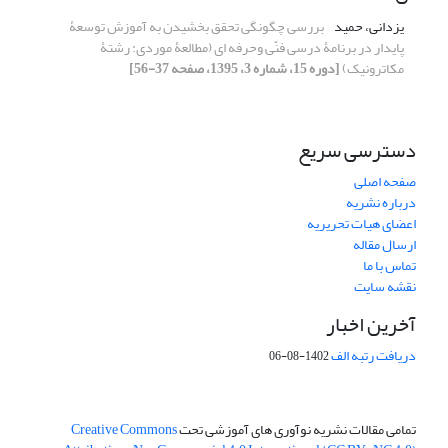
یزدانی، حمید
بررسی چگونگی تحقق بخشیدن به آموزش توسعۀ
پایدار در برنامۀ درسی فنّی وحرفه ای (مطالعۀ موردی: رشتۀ
مکاترونیک)
[دوره 15، شماره 3، 1395، صفحه 37-56]
دسترسی سریع
صفحه اصلی
درباره نشریه
اعضای هیات تحریریه
ارسال مقاله
تماس با ما
نقشه سایت
آخرین اخبار
دریافت رتبه الف
1402-08-06
تمامی مقالات نشریه نوآوری های آموزشی تحت
Creative Commons