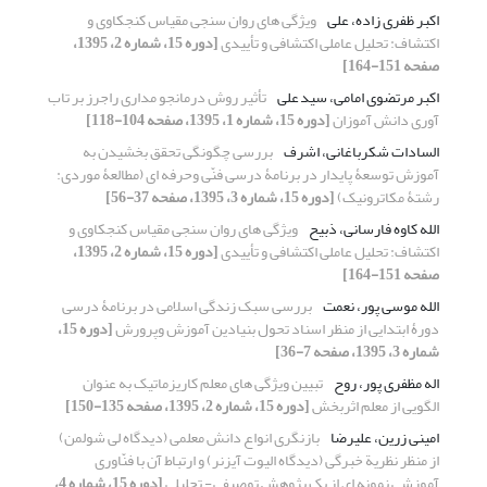
اکبر ظفری زاده، علی
ویژگی های روان سنجی مقیاس کنجکاوی و
اکتشاف: تحلیل عاملی اکتشافی و تأییدی
[دوره 15، شماره 2، 1395،
صفحه 151-164]
اکبر مرتضوی امامی، سید علی
تأثیر روش درمانجو مداری راجرز بر تاب
آوری دانش آموزان
[دوره 15، شماره 1، 1395، صفحه 104-118]
السادات شکرباغانی، اشرف
بررسی چگونگی تحقق بخشیدن به
آموزش توسعۀ پایدار در برنامۀ درسی فنّی وحرفه ای (مطالعۀ موردی:
رشتۀ مکاترونیک)
[دوره 15، شماره 3، 1395، صفحه 37-56]
الله کاوه فارسانی، ذبیح
ویژگی های روان سنجی مقیاس کنجکاوی و
اکتشاف: تحلیل عاملی اکتشافی و تأییدی
[دوره 15، شماره 2، 1395،
صفحه 151-164]
الله موسی پور، نعمت
بررسی سبک زندگی اسلامی در برنامۀ درسی
دورۀ ابتدایی از منظر اسناد تحول بنیادین آموزش وپرورش
[دوره 15،
شماره 3، 1395، صفحه 7-36]
اله مظفری پور، روح
تبیین ویژگی های معلم کاریزماتیک به عنوان
الگویی از معلم اثربخش
[دوره 15، شماره 2، 1395، صفحه 135-150]
امینی زرین، علیرضا
بازنگری انواع دانش معلمی (دیدگاه لی شولمن)
از منظر نظریة خبرگی (دیدگاه الیوت آیزنر) و ارتباط آن با فنّاوری
آموزشی نمونه ای از یک پژوهش توصیفی - تحلیلی
[دوره 15، شماره 4،