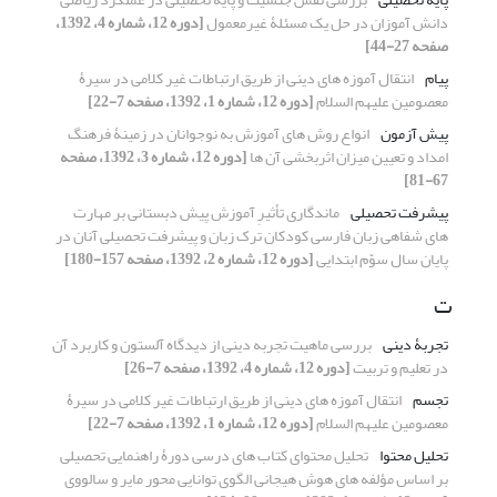
دانش آموزان در حل یک مسئلۀ غیرمعمول
[دوره 12، شماره 4، 1392،
صفحه 27-44]
پیام
انتقال آموزه های دینی از طریق ارتباطات غیر کلامی در سیرۀ
معصومین علیهم السلام
[دوره 12، شماره 1، 1392، صفحه 7-22]
پیش آزمون
انواع روش های آموزش به نوجوانان در زمینۀ فرهنگ
امداد و تعیین میزان اثربخشی آن ها
[دوره 12، شماره 3، 1392، صفحه
67-81]
پیشرفت تحصیلی
ماندگاری تأثیرِ آموزش پیش دبستانی بر مهارت
های شفاهی زبان فارسی کودکان ترک زبان و پیشرفت تحصیلی آنان در
پایان سال سوّم ابتدایی
[دوره 12، شماره 2، 1392، صفحه 157-180]
ت
تجربۀ دینی
بررسی ماهیت تجربه دینی از دیدگاه آلستون و کاربرد آن
در تعلیم و تربیت
[دوره 12، شماره 4، 1392، صفحه 7-26]
تجسم
انتقال آموزه های دینی از طریق ارتباطات غیر کلامی در سیرۀ
معصومین علیهم السلام
[دوره 12، شماره 1، 1392، صفحه 7-22]
تحلیل محتوا
تحلیل محتوای کتاب های درسی دورۀ راهنمایی تحصیلی
بر اساس مؤلفه های هوش هیجانی الگوی توانایی محور مایر و سالووی