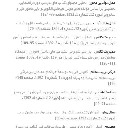
مدل توانایی محور
تحلیل محتوای کتاب های درسی دورۀ راهنمایی
تحصیلی بر اساس مؤلفه های هوش هیجانی الگوی توانایی محور مایر و
سالووی
[دوره 12، شماره 1، 1392، صفحه 99-124]
مدل های اثبات
بررسی و تحلیل مـدل های اساسی استدلال و اثبـات
در آموزش ریاضی
[دوره 12، شماره 4، 1392، صفحه 45-70]
مدیریت کلاس
تمایز دانش آموزان منضبط و غیرمنضبط براساس ذهن
خوانی و هوش هیجانی
[دوره 12، شماره 3، 1392، صفحه 95-109]
مدیریت کلاس
بررسی تنوع بی انضباطی های دانش آموزان از دیدگاه
معلمان مدارس متوسطه شهر تبریز
[دوره 12، شماره 4، 1392، صفحه
111-126]
مرکز تربیت معلم
کاوش فرایند توسعۀ حرفه ای معلمان در مراکز
تربیت معلم: نظریۀ داده بنیاد
[دوره 12، شماره 1، 1392، صفحه 149-
176]
مطالعة تطبیقی
ارائۀ راهکارهای مناسب برای ورود آموزش شیمی سبز
به برنامۀ درسی شیمی دورة متوسطه
[دوره 12، شماره 4، 1392،
صفحه 71-92]
معانی واو
آموزش تشخیص نقش و ترجمۀ حرف «واو» در متون عربی
[دوره 12، شماره 1، 1392، صفحه 85-98]
معصوم
انتقال آموزه های دینی از طریق ارتباطات غیر کلامی در سیرۀ