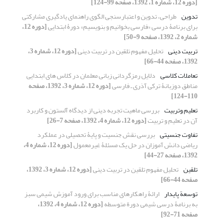
[دوره 12، شماره 1، 1392، صفحه 99-124]
تدوین
طراحی، تدوین و اعتبارسنجی الگوی راهنمای یادگیری مشارکتی
برای برنامۀ درسی «فارسی بخوانیم و بنویسیم» دورۀ ابتدایی
[دوره 12،
شماره 2، 1392، صفحه 9-50]
تربیت دینی
تحلیل مفهوم تلقین در تربیت دینی
[دوره 12، شماره 3،
1392، صفحه 44-66]
تعاملات کلاسی
دلایل رمزگردانی زبانی معلمان در کلاس های ابتدایی
مناطق دوزبانۀ ترکی آذری ـ فارسی
[دوره 12، شماره 3، 1392، صفحه
110-124]
تعلیم وتربیت
بررسی ماهیت تجربه دینی از دیدگاه آلستون و کاربرد
آن در تعلیم و تربیت
[دوره 12، شماره 4، 1392، صفحه 7-26]
تفاوت جنسیتی
بررسی نقش جنسیت و پایۀ تحصیلی در عملکرد
ریاضی دانش آموزان در حل یک مسئلۀ غیرمعمول
[دوره 12، شماره 4،
1392، صفحه 27-44]
تلقین
تحلیل مفهوم تلقین در تربیت دینی
[دوره 12، شماره 3، 1392،
صفحه 44-66]
توسعة پایدار
ارائۀ راهکارهای مناسب برای ورود آموزش شیمی سبز
به برنامۀ درسی شیمی دورة متوسطه
[دوره 12، شماره 4، 1392،
صفحه 71-92]