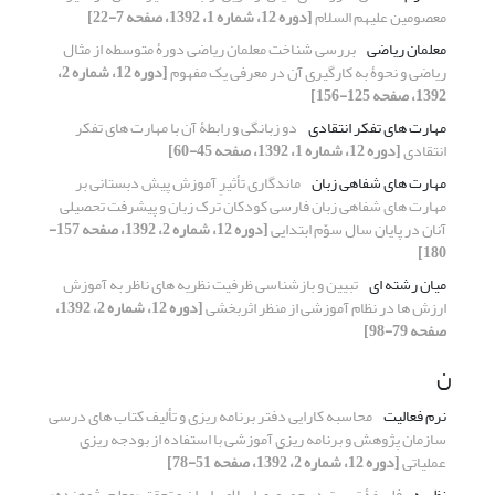
معصومین علیهم السلام
[دوره 12، شماره 1، 1392، صفحه 7-22]
معلمان ریاضی
بررسی شناخت معلمان ریاضی دورۀ متوسطه از مثال
ریاضی و نحوۀ به کارگیری آن در معرفی یک مفهوم
[دوره 12، شماره 2،
1392، صفحه 125-156]
مهارت های تفکر انتقادی
دو زبانگی و رابطۀ آن با مهارت های تفکر
انتقادی
[دوره 12، شماره 1، 1392، صفحه 45-60]
مهارت های شفاهی زبان
ماندگاری تأثیرِ آموزش پیش دبستانی بر
مهارت های شفاهی زبان فارسی کودکان ترک زبان و پیشرفت تحصیلی
آنان در پایان سال سوّم ابتدایی
[دوره 12، شماره 2، 1392، صفحه 157-
180]
میان رشته ای
تبیین و بازشناسی ظرفیت نظریه های ناظر به آموزش
ارزش ها در نظام آموزشی از منظر اثربخشی
[دوره 12، شماره 2، 1392،
صفحه 79-98]
ن
نرم فعالیت
محاسبه کارایی دفتر برنامه ریزی و تألیف کتاب های درسی
سازمان پژوهش و برنامه ریزی آموزشی با استفاده از بودجه ریزی
عملیاتی
[دوره 12، شماره 2، 1392، صفحه 51-78]
نظریه
فلسفۀ تربیت در جمهوری اسلامی ایران و تحقق «معلم پژوهنده»