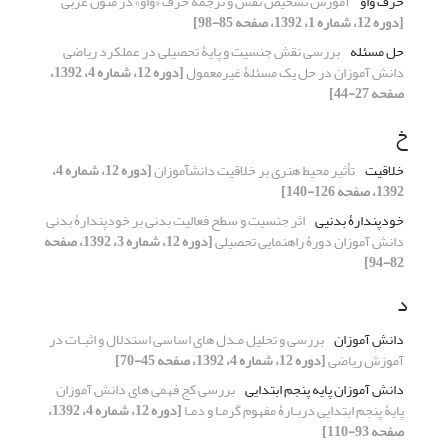
حرف واو
آموزش تشخیص نقش و ترجمۀ حرف «واو» در متون عربی
[دوره 12، شماره 1، 1392، صفحه 85-98]
حل مسئله
بررسی نقش جنسیت و پایۀ تحصیلی در عملکرد ریاضی
دانش آموزان در حل یک مسئلۀ غیرمعمول
[دوره 12، شماره 4، 1392،
صفحه 27-44]
خ
خلاقیت
تأثیر محیط هنری بر خلاقیت دانش‎آموزان
[دوره 12، شماره 4،
1392، صفحه 126-140]
خودپندارۀ بدنیی
اثر جنسیت و سطح فعالیت بدنی بر خودپندارۀ بدنی
دانش آموزان دورۀ راهنمایی تحصیلی
[دوره 12، شماره 3، 1392، صفحه
82-94]
د
دانش آموزان
بررسی و تحلیل مـدل های اساسی استدلال و اثبـات در
آموزش ریاضی
[دوره 12، شماره 4، 1392، صفحه 45-70]
دانش آموزان پایه پنجم ابتدایی
بررسی کج فهمی های دانش آموزان
پایۀ پنجم ابتدایی دربـارۀ مفهوم گرمـا و دمـا
[دوره 12، شماره 4، 1392،
صفحه 93-110]