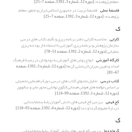
«معلم پژوهنده»
[دوره 12، شماره 3، 1392، صفحه 7-25]
فلسفۀ عملی
فلسفۀ تربیت در جمهوری اسلامی ایران و تحقق «معلم
پژوهنده»
[دوره 12، شماره 3، 1392، صفحه 7-25]
ک
کارایی
محاسبه کارایی دفتر برنامه ریزی و تألیف کتاب های درسی
سازمان پژوهش و برنامه ریزی آموزشی با استفاده از بودجه ریزی
عملیاتی
[دوره 12، شماره 2، 1392، صفحه 51-78]
کارگاه آموزشی
انواع روش های آموزش به نوجوانان در زمینۀ فرهنگ
امداد و تعیین میزان اثربخشی آن ها
[دوره 12، شماره 3، 1392، صفحه
67-81]
کتاب درسی
تحلیل محتوای کتاب های درسی دورۀ راهنمایی تحصیلی
بر اساس مؤلفه های هوش هیجانی الگوی توانایی محور مایر و سالووی
[دوره 12، شماره 1، 1392، صفحه 99-124]
کج فهمی
بررسی کج فهمی های دانش آموزان پایۀ پنجم ابتدایی
دربـارۀ مفهوم گرمـا و دمـا
[دوره 12، شماره 4، 1392، صفحه 93-110]
گ
گرما و دما
بررسی کج فهمی های دانش آموزان پایۀ پنجم ابتدایی