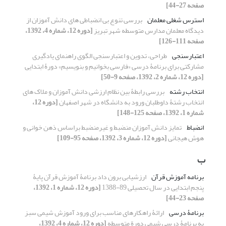
صفحه 27-44]
استرس شغلی معلمان
بررسی تنوع بی انضباطی های دانش آموزان از
دیدگاه معلمان مدارس متوسطه شهر تبریز
[دوره 12، شماره 4، 1392،
صفحه 111-126]
اعتبارسنجی
طراحی، تدوین و اعتبارسنجی الگوی راهنمای یادگیری
مشارکتی برای برنامۀ درسی «فارسی بخوانیم و بنویسیم» دورۀ ابتدایی
[دوره 12، شماره 2، 1392، صفحه 9-50]
انتخاب رشته
بررسی رابطۀ بین نظام ارزشی دانش آموزان و ملاک های
انتخاب رشتۀ داوطلبان ورود به دانشگاه در شهر اصفهان
[دوره 12،
شماره 1، 1392، صفحه 125-148]
انضباط
تمایز دانش آموزان منضبط و غیرمنضبط براساس ذهن خوانی و
هوش هیجانی
[دوره 12، شماره 3، 1392، صفحه 95-109]
ب
برنامه آموزش قرآن
ارزشیابی برون داد برنامۀ آموزش قرآن پایۀ
پنجم ابتدایی در سال تحصیلی 89-1388
[دوره 12، شماره 1، 1392،
صفحه 23-44]
برنامۀ درسی
ارائۀ راهکارهای مناسب برای ورود آموزش شیمی سبز
به برنامۀ درسی شیمی دورة متوسطه
[دوره 12، شماره 4، 1392،