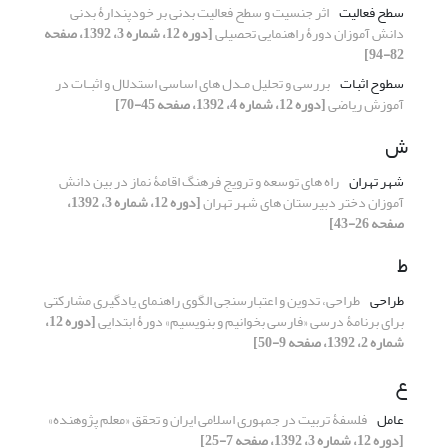
سطح فعالیت
اثر جنسیت و سطح فعالیت بدنی بر خودپندارۀ بدنی
دانش آموزان دورۀ راهنمایی تحصیلی
[دوره 12، شماره 3، 1392، صفحه
82-94]
سطوح اثبات
بررسی و تحلیل مـدل های اساسی استدلال و اثبـات در
آموزش ریاضی
[دوره 12، شماره 4، 1392، صفحه 45-70]
ش
شهر تهران
راه های توسعه و ترویج فرهنگ اقامۀ نماز در بین دانش
آموزان دختر دبیرستان های شهر تهران
[دوره 12، شماره 3، 1392،
صفحه 26-43]
ط
طراحی
طراحی، تدوین و اعتبارسنجی الگوی راهنمای یادگیری مشارکتی
برای برنامۀ درسی «فارسی بخوانیم و بنویسیم» دورۀ ابتدایی
[دوره 12،
شماره 2، 1392، صفحه 9-50]
ع
عامل
فلسفۀ تربیت در جمهوری اسلامی ایران و تحقق «معلم پژوهنده»
[دوره 12، شماره 3، 1392، صفحه 7-25]