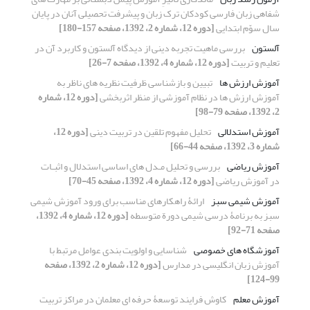
شفاهی زبان فارسی کودکان ترک زبان و پیشرفت تحصیلی آنان در پایان
سال سوّم ابتدایی
[دوره 12، شماره 2، 1392، صفحه 157-180]
آلستون
بررسی ماهیت تجربه دینی از دیدگاه آلستون و کاربرد آن در
تعلیم و تربیت
[دوره 12، شماره 4، 1392، صفحه 7-26]
آموزش ارزش ها
تبیین و بازشناسی ظرفیت نظریه های ناظر به
آموزش ارزش ها در نظام آموزشی از منظر اثربخشی
[دوره 12، شماره
2، 1392، صفحه 79-98]
آموزش استدلالی
تحلیل مفهوم تلقین در تربیت دینی
[دوره 12،
شماره 3، 1392، صفحه 44-66]
آموزش ریاضی
بررسی و تحلیل مـدل های اساسی استدلال و اثبـات
در آموزش ریاضی
[دوره 12، شماره 4، 1392، صفحه 45-70]
آموزش شیمی سبز
ارائۀ راهکارهای مناسب برای ورود آموزش شیمی
سبز به برنامۀ درسی شیمی دورة متوسطه
[دوره 12، شماره 4، 1392،
صفحه 71-92]
آموزشگاه های خصوصی
شناسایی و اولویت بندی عوامل مرتبط با
آموزش زبان انگلیسی در مدارس
[دوره 12، شماره 2، 1392، صفحه
99-124]
آموزش معلم
کاوش فرایند توسعۀ حرفه ای معلمان در مراکز تربیت